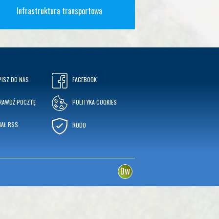
Infrastruktura transportowa
PISZ DO NAS
FACEBOOK
RAWDŹ POCZTĘ
POLITYKA COOKIES
NAŁ RSS
RODO
w
D