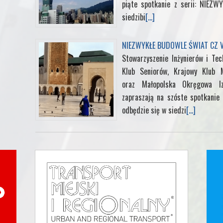
piąte spotkanie z serii: NIEZ
siedzibi
[...]
NIEZWYKŁE BUDOWLE ŚWIAT CZ V
Stowarzyszenie Inżynierów i Te
Klub Seniorów, Krajowy Klub M
oraz Małopolska Okręgowa I
zapraszają na szóste spotkanie
odbędzie się w siedzi
[...]