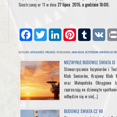
Siostrzanej nr 11 w dniu
27 lipca 2015. o godzinie 16:00.
F
T
L
P
T
V
a
w
i
i
u
K
KATEGORIE:
AKTUALNOŚCI
,
PRELEKCJE
. OPUBLIKOWAŁ:
ANNA BUJAK
.
BEZPOŚREDNI ODNOŚNIK DO TRE
c
i
n
n
m
NIEZWYKŁE BUDOWLE ŚWIATA IX
Stowarzyszenie Inżynierów i Te
e
t
k
t
b
Klub Seniorów, Krajowy Klub M
oraz Małopolska Okręgowa I
b
t
e
e
l
zapraszają na dziewiąte spotkan
odbędzie się w sie
[...]
o
e
d
r
r
o
r
I
e
BUDOWLE ŚWIATA CZ VII