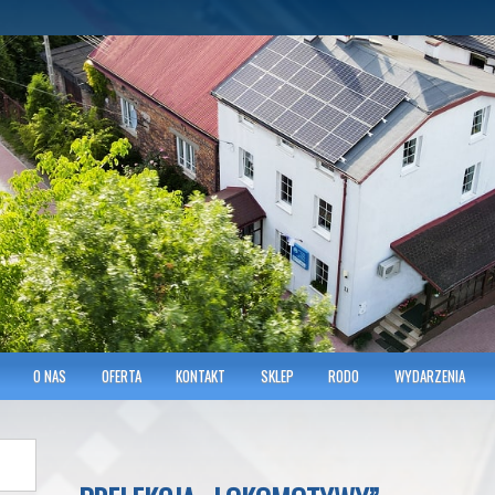
hnicians of Transportation
w KRAKOWIE
O NAS
OFERTA
KONTAKT
SKLEP
RODO
WYDARZENIA