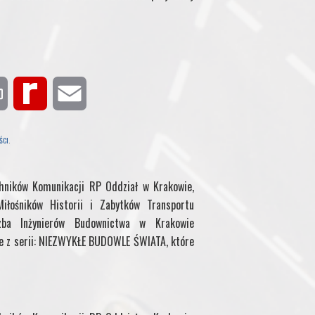
P
R
E
r
e
m
ŚCI
.
i
d
a
chników Komunikacji RP Oddział w Krakowie,
n
i
i
iłośników Historii i Zabytków Transportu
zba Inżynierów Budownictwa w Krakowie
t
f
l
ie z serii: NIEZWYKŁE BUDOWLE ŚWIATA, które
f
M