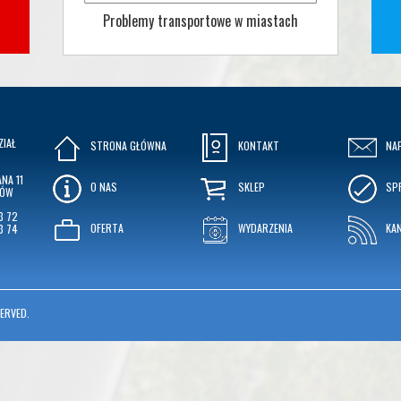
Problemy transportowe w miastach
ZIAŁ
STRONA GŁÓWNA
KONTAKT
NA
NA 11
O NAS
SKLEP
SP
KÓW
3 72
OFERTA
WYDARZENIA
KA
3 74
ERVED.