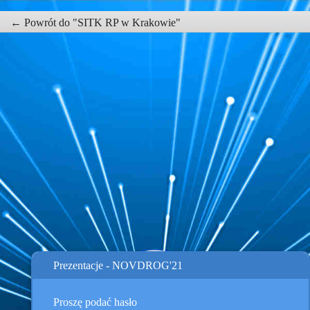
← Powrót do "SITK RP w Krakowie"
Prezentacje - NOVDROG'21
Proszę podać hasło