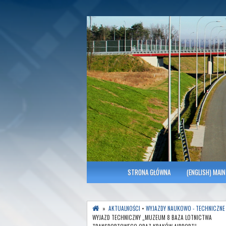
Polish Association of Engineers & Tec
SITK RP Oddział 
MENU GŁÓWNE
STRONA GŁÓWNA
(ENGLISH) MAIN
»
AKTUALNOŚCI
•
WYJAZDY NAUKOWO - TECHNICZNE
WYJAZD TECHNICZNY „MUZEUM 8 BAZA LOTNICTWA