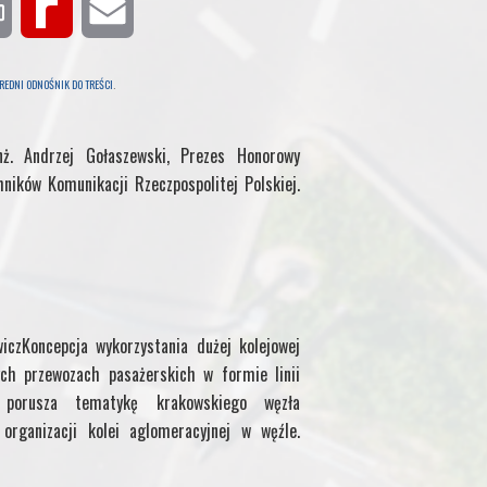
P
R
E
r
e
m
REDNI ODNOŚNIK DO TREŚCI
.
i
d
a
ż. Andrzej Gołaszewski, Prezes Honorowy
n
i
i
hników Komunikacji Rzeczpospolitej Polskiej.
t
f
l
f
M
iczKoncepcja wykorzystania dużej kolejowej
ch przewozach pasażerskich w formie linii
y
uł porusza tematykę krakowskiego węzła
P
organizacji kolei aglomeracyjnej w węźle.
a