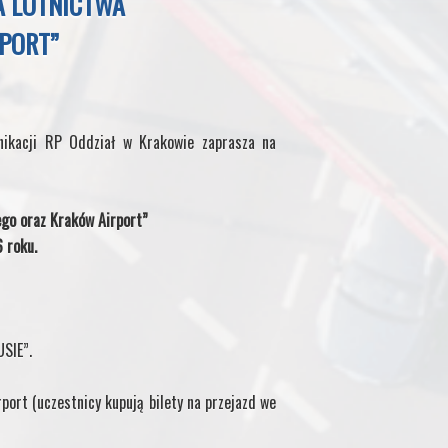
A LOTNICTWA
PORT”
nikacji RP Oddział w Krakowie zaprasza na
go oraz Kraków Airport”
 roku.
SIE”.
ort (uczestnicy kupują bilety na przejazd we