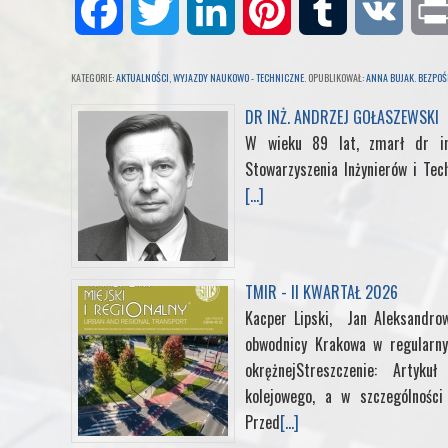
F
T
L
P
T
V
a
w
i
i
u
K
KATEGORIE:
AKTUALNOŚCI
,
WYJAZDY NAUKOWO - TECHNICZNE
. OPUBLIKOWAŁ:
ANNA BUJAK
.
BEZPOŚ
c
i
n
n
m
DR INŻ. ANDRZEJ GOŁASZEWSKI
W wieku 89 lat, zmarł dr in
e
t
k
t
b
Stowarzyszenia Inżynierów i Tec
[...]
b
t
e
e
l
o
e
d
r
r
TMIR - II KWARTAŁ 2026
o
r
I
e
Kacper Lipski, Jan Aleksandrow
obwodnicy Krakowa w regularny
k
n
s
okrężnejStreszczenie: Artyk
t
kolejowego, a w szczególności 
Przed
[...]