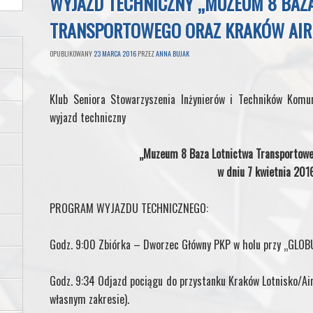
WYJAZD TECHNICZNY „MUZEUM 8 BAZ
TRANSPORTOWEGO ORAZ KRAKÓW AIR
OPUBLIKOWANY
23 MARCA 2016
PRZEZ
ANNA BUJAK
Klub Seniora Stowarzyszenia Inżynierów i Techników Komu
wyjazd techniczny
„Muzeum 8 Baza Lotnictwa Transportowe
w dniu 7 kwietnia 2016
PROGRAM WYJAZDU TECHNICZNEGO:
Godz. 9:00 Zbiórka – Dworzec Główny PKP w holu przy „GLOBU
Godz. 9:34 Odjazd pociągu do przystanku Kraków Lotnisko/Airp
własnym zakresie).