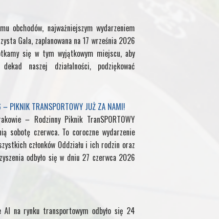
g
mu obchodów, najważniejszym wydarzeniem
zysta Gala, zaplanowana na 17 września 2026
e
otkamy się w tym wyjątkowym miejscu, aby
ekad naszej działalności, podziękować
6 – PIKNIK TRANSPORTOWY JUŻ ZA NAMI!
rakowie – Rodzinny Piknik TranSPORTOWY
nią sobotę czerwca. To coroczne wydarzenie
zystkich członków Oddziału i ich rodzin oraz
yszenia odbyło się w dniu 27 czerwca 2026
e AI na rynku transportowym odbyło się 24