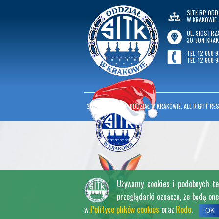
SITK RP ODD
W KRAKOWIE
UL. SIOSTRZA
30-804 KRA
TEL. 12 658 9
TEL. 12 658 9
2026
©
SITK RP ODDZIAŁ W KRAKOWIE, ALL RIGHT RES
Używamy cookies i podobnych tech
przeglądarki oznacza, że będą on
w
Polityce plików cookies
oraz
Rodo
.
OK