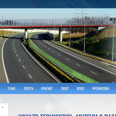
hnicians of Transportation
w KRAKOWIE
O NAS
OFERTA
KONTAKT
SKLEP
RODO
WYDARZENIA
»