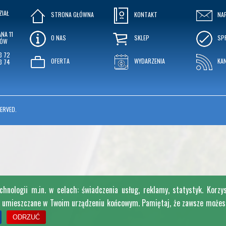
ZIAŁ
STRONA GŁÓWNA
KONTAKT
NA
NA 11
O NAS
SKLEP
SP
KÓW
3 72
OFERTA
WYDARZENIA
KA
3 74
ERVED.
nologii m.in. w celach: świadczenia usług, reklamy, statystyk. Korzy
e umieszczane w Twoim urządzeniu końcowym. Pamiętaj, że zawsze możesz 
ODRZUĆ