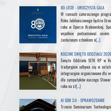
80-LECIE - UROCZYSTA GALA
W ramach całorocznego progra
Roku Jubileuszowego będzie Uroc
roku w Operze Krakowskiej. Sp
wspólnie podsumować osiem d
zasłużonym członkom o
[...]
KOLEJNE ŚWIĘTO ODDZIAŁU 202
Święto Oddziału SITK RP w K
tradycyjnie odbywa się w ostat
integracyjne organizowane dla ws
dla sympatyków naszego Stowarz
roku na st
[...]
AI SEM 3.0 - SPRAWOZDANIE
Trzecie Seminarium Technologi