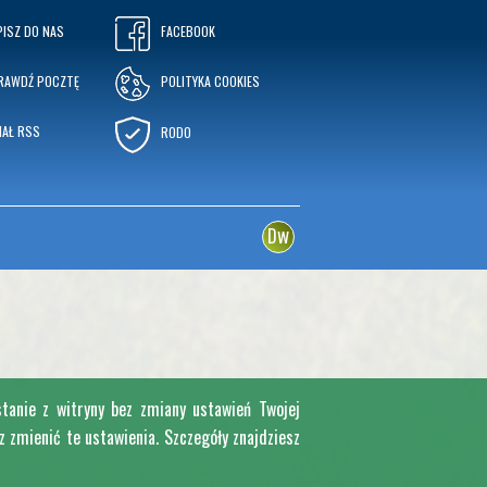
PISZ DO NAS
FACEBOOK
RAWDŹ POCZTĘ
POLITYKA COOKIES
NAŁ RSS
RODO
w
D
stanie z witryny bez zmiany ustawień Twojej
zmienić te ustawienia. Szczegóły znajdziesz