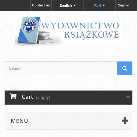
Contact us
Sign in
English
PLN
Cart
(empty)
MENU