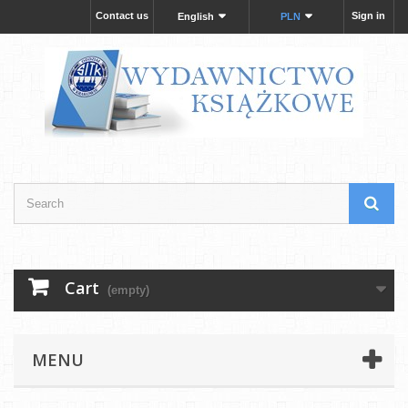
Contact us
Sign in
English
PLN
Cart
(empty)
MENU