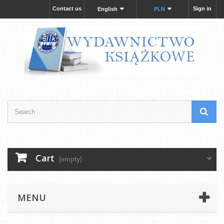
Contact us
Sign in
English
PLN
Cart
(empty)
MENU