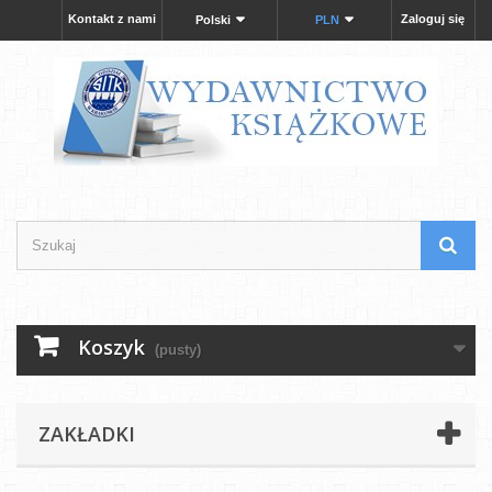
Kontakt z nami
Zaloguj się
Polski
PLN
Koszyk
(pusty)
ZAKŁADKI