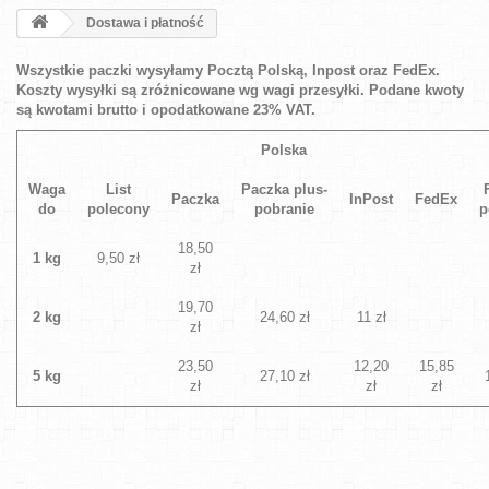
Dostawa i płatność
Wszystkie paczki wysyłamy Pocztą Polską, Inpost oraz FedEx.
Koszty wysyłki są zróżnicowane wg wagi przesyłki. Podane kwoty
są kwotami brutto i opodatkowane 23% VAT.
Polska
Waga
List
Paczka plus-
Paczka
InPost
FedEx
do
polecony
pobranie
p
18,50
1 kg
9,50 zł
zł
19,70
2 kg
24,60 zł
11 zł
zł
23,50
12,20
15,85
5 kg
27,10 zł
zł
zł
zł