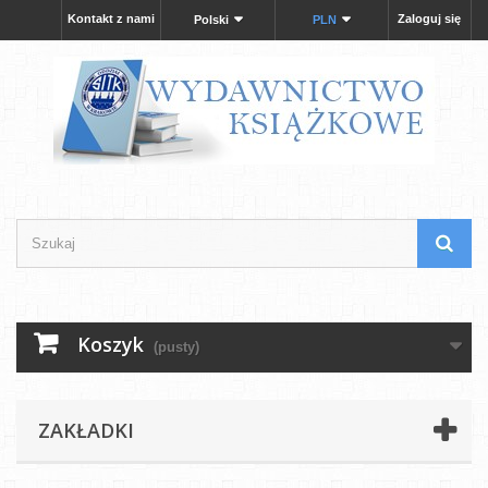
Kontakt z nami
Zaloguj się
Polski
PLN
Koszyk
(pusty)
ZAKŁADKI