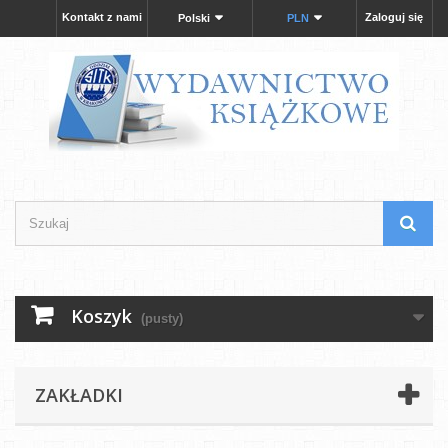
Kontakt z nami
Zaloguj się
Polski
PLN
Koszyk
(pusty)
ZAKŁADKI