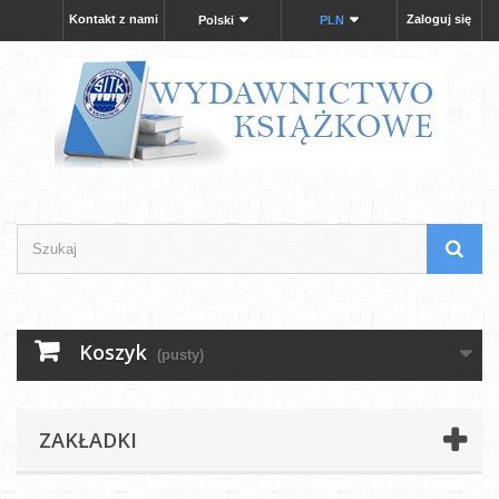
Kontakt z nami
Zaloguj się
Polski
PLN
Koszyk
(pusty)
ZAKŁADKI