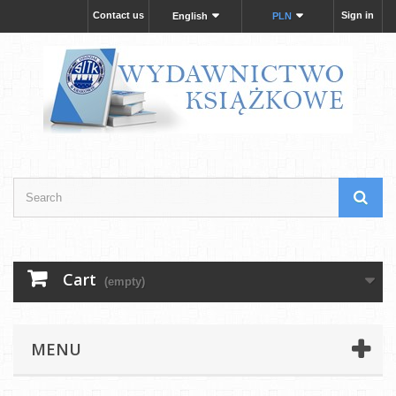
Contact us
Sign in
English
PLN
Cart
(empty)
MENU