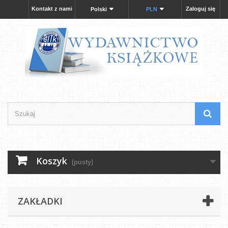
Kontakt z nami
Zaloguj się
Polski
PLN
Koszyk
(pusty)
ZAKŁADKI