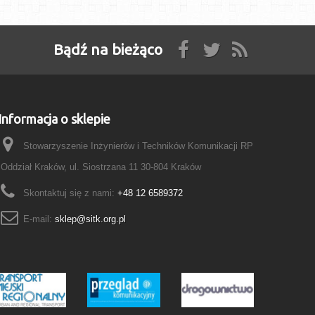
Bądź na bieżąco
Informacja o sklepie
Stowarzyszenie Inżynierów i Techników Komunikacji RP
Oddział Kraków, ul. Siostrzana 11 30-804 Kraków
Skontaktuj się z nami:
+48 12 6589372
E-mail:
sklep@sitk.org.pl