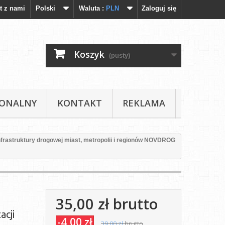
t z nami
Polski
Waluta :
PLN
Zaloguj się
Koszyk
(pusty)
IONALNY
KONTAKT
REKLAMA
nfrastruktury drogowej miast, metropolii i regionów NOVDROG
35,00 zł
brutto
acji
-4,00 zł
39,00 zł
brutto