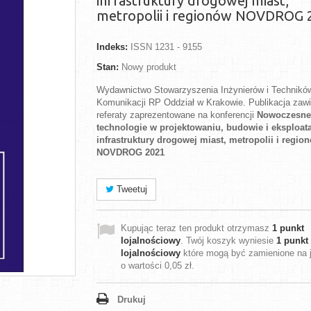
infrastruktury drogowej miast,
metropolii i regionów NOVDROG 
Indeks:
ISSN 1231 - 9155
Stan:
Nowy produkt
Wydawnictwo Stowarzyszenia Inżynierów i Technikó
Komunikacji RP Oddział w Krakowie. Publikacja zawi
referaty zaprezentowane na konferencji
Nowoczesne
technologie w projektowaniu, budowie i eksploata
infrastruktury drogowej miast, metropolii i regio
NOVDROG 2021
Tweetuj
Kupując teraz ten produkt otrzymasz
1
punkt
lojalnościowy
. Twój koszyk wyniesie
1
punkt
lojalnościowy
które mogą być zamienione na 
o wartości
0,05 zł
.
Drukuj