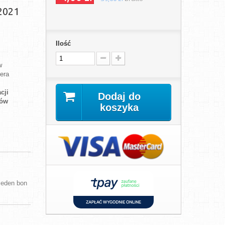
2021
Ilość
w
era
cji
Dodaj do
nów
koszyka
jeden bon