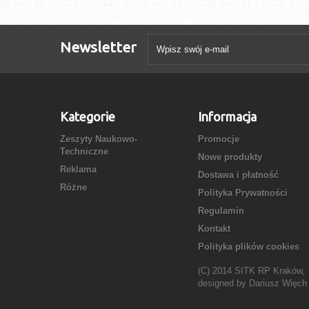
Newsletter
Kategorie
Informacja
Zeszyty Naukowo-
Promocje
Techniczne
Nowe produkty
Reklama
Dostawa i płatność
Różne
Polityka Prywatności
Regulamin
Kontakt
Polityka plików cookies
(C) 2014 SITK RP Kraków,
designed by
Dariusz Więch