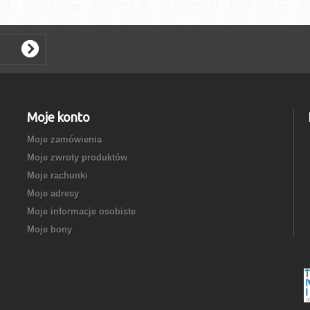
Moje konto
Moje zamówienia
Moje zwroty produktów
Moje rachunki
Moje adresy
Moje informacje osobiste
Moje bony