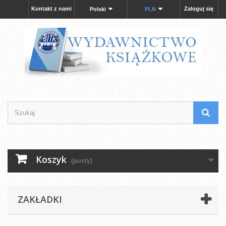
Kontakt z nami
Zaloguj się
Polski
PLN
Koszyk
(pusty)
ZAKŁADKI