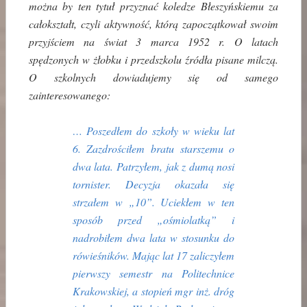
można by ten tytuł przyznać koledze Błeszyńskiemu za
całokształt, czyli aktywność, którą zapoczątkował swoim
przyjściem na świat 3 marca 1952 r. O latach
spędzonych w żłobku i przedszkolu źródła pisane milczą.
O szkolnych dowiadujemy się od samego
zainteresowanego:
… Poszedłem do szkoły w wieku lat
6. Zazdrościłem bratu starszemu o
dwa lata. Patrzyłem, jak z dumą nosi
tornister. Decyzja okazała się
strzałem w „10”. Uciekłem w ten
sposób przed „ośmiolatką” i
nadrobiłem dwa lata w stosunku do
rówieśników. Mając lat 17 zaliczyłem
pierwszy semestr na Politechnice
Krakowskiej, a stopień mgr inż. dróg