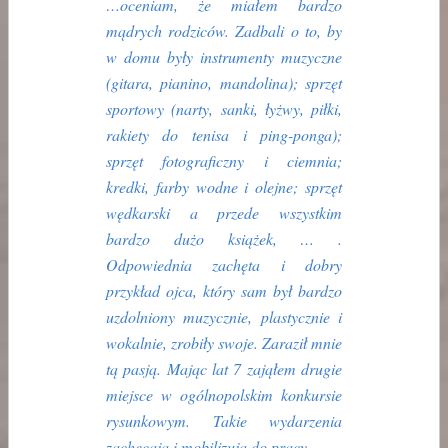
…oceniam, że miałem bardzo
mądrych rodziców. Zadbali o to, by
w domu były instrumenty muzyczne
(gitara, pianino, mandolina); sprzęt
sportowy (narty, sanki, łyżwy, piłki,
rakiety do tenisa i ping-ponga);
sprzęt fotograficzny i ciemnia;
kredki, farby wodne i olejne; sprzęt
wędkarski a przede wszystkim
bardzo dużo książek, … .
Odpowiednia zachęta i dobry
przykład ojca, który sam był bardzo
uzdolniony muzycznie, plastycznie i
wokalnie, zrobiły swoje. Zaraził mnie
tą pasją. Mając lat 7 zająłem drugie
miejsce w ogólnopolskim konkursie
rysunkowym. Takie wydarzenia
zachęcają i mobilizują do pracy…