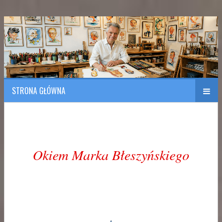
Polish Association of Engineers & Technicians of Transportation
SITK RP Oddział w KRAKOWIE
STRONA GŁÓWNA
Okiem Marka Błeszyńskiego