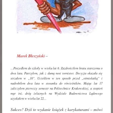
Marek Błeszyński
–
…Poszedłem do szkoły w wieku lat 6. Zazdrościłem bratu starszemu o
dwa lata. Patrzyłem, jak z dumą nosi tornister. Decyzja okazała się
strzałem w „10”. Uciekłem w ten sposób przed „ośmiolatką” i
nadrobiłem dwa lata w stosunku do rówieśników. Mając lat 17
zaliczyłem pierwszy semestr na Politechnice Krakowskiej, a stopień
mgr inż. dróg żelaznych na Wydziale Budownictwa Lądowego
uzyskałem w wieku lat 22…
Sukces? Dziś to wydanie książek z karykaturami – mówi