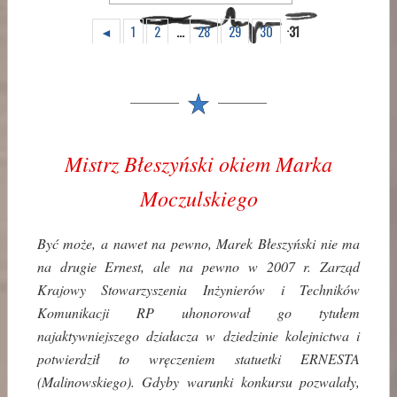
◄
1
2
...
28
29
30
31
Mistrz Błeszyński okiem Marka
Moczulskiego
Być może, a nawet na pewno, Marek Błeszyński nie ma
na drugie Ernest, ale na pewno w 2007 r. Zarząd
Krajowy Stowarzyszenia Inżynierów i Techników
Komunikacji RP uhonorował go tytułem
najaktywniejszego działacza w dziedzinie kolejnictwa i
potwierdził to wręczeniem statuetki ERNESTA
(Malinowskiego). Gdyby warunki konkursu pozwalały,