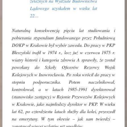
żelaznych na Wydziale Budownictwa
Lądowego uzyskałem w wieku lat
22…
Naturalną konsekwencją pięciu lat studiowania i
pobierania stypendium fundowanego przez Południową
DOKP w Krakowie był wybór zawodu. Do pracy w PKP
Błeszyński trafił w 1974 r., lecz już w czerwcu 1975 r.
wiatry historii i kategoria zdrowia A sprawiły, że został
powołany do Szkoły Oficerów Rezerwy Wojsk
Kolejowych w Inowrocławiu. Po roku wrócił do pracy w
stopniu podporucznika. Potem naczelnikował,
kontrolował, a w latach 1985-1991 dyrektorował
(stanowisko zastępcy) w Rejonie Przewozów Kolejowych
w Krakowie, jako najmłodszy dyrektor w PKP. W wieku
lat 62, po czterdziestu latach służby dla kolei, przeszedł
na emeryturę. W tym okresie – jak sam twierdzi –
zanotował więcej wzlotów niż upadków.