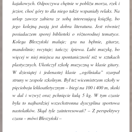
kajakowych. Odpoczywa chętnie w pobliżu morza, rzek i
jezior, choć góry to dla niego także wspaniały relaks. Na
urlop zawsze zabiera ze sobą interesującą książkę, bo
jego kolejną pasją jest dobra literatura. Jest również
posiadaczem sporej biblioteki o różnorodnej tematyce.
Kolega Błeszyński maluje; gra na bębnie, gitarze,
mandolinie; recytuje; tańczy; śpiewa. Lubi muzykę, bo
więcej w niej miejsca na spontaniczność niż w sztukach
plastycznych. Ukończył szkołę muzyczną w klasie gitary.
W dziesiątej i jedenastej klasie „ogólniaka” szarpał
struny w zespole szkolnym. Był też wicemistrzem szkoły w
pięcioboju lekkoatletycznym – biegi na 100 i 400 m, skoki
w dal i wzwyż oraz pchnięcie kulą 5 kg. W tym czasie
była to najbardziej wszechstronna dyscyplina sportowa
nastolatków. Skąd tyle zainteresowań? – Z perspektywy
czasu – mówi Błeszyński –