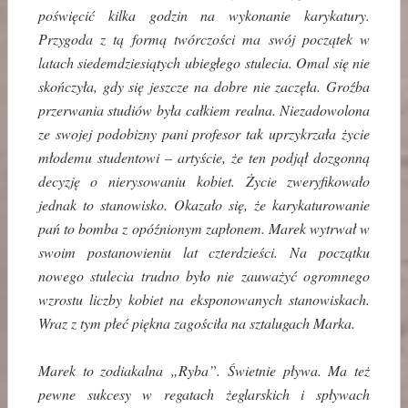
poświęcić kilka godzin na wykonanie karykatury.
Przygoda z tą formą twórczości ma swój początek w
latach siedemdziesiątych ubiegłego stulecia. Omal się nie
skończyła, gdy się jeszcze na dobre nie zaczęła. Groźba
przerwania studiów była całkiem realna. Niezadowolona
ze swojej podobizny pani profesor tak uprzykrzała życie
młodemu studentowi – artyście, że ten podjął dozgonną
decyzję o nierysowaniu kobiet. Życie zweryfikowało
jednak to stanowisko. Okazało się, że karykaturowanie
pań to bomba z opóźnionym zapłonem. Marek wytrwał w
swoim postanowieniu lat czterdzieści. Na początku
nowego stulecia trudno było nie zauważyć ogromnego
wzrostu liczby kobiet na eksponowanych stanowiskach.
Wraz z tym płeć piękna zagościła na sztalugach Marka.
Marek to zodiakalna „Ryba”. Świetnie pływa. Ma też
pewne sukcesy w regatach żeglarskich i spływach