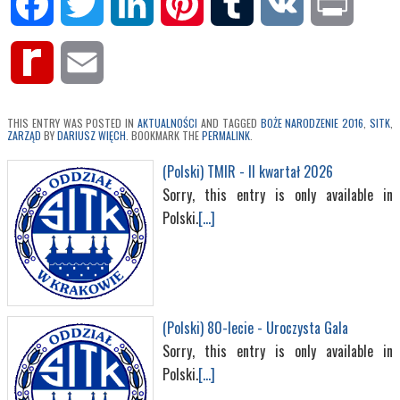
Facebook
Twitter
LinkedIn
Pinterest
Tumblr
VK
Print
Rediff
Email
MyPage
THIS ENTRY WAS POSTED IN
AKTUALNOŚCI
AND TAGGED
BOŻE NARODZENIE 2016
,
SITK
,
ZARZĄD
BY
DARIUSZ WIĘCH
. BOOKMARK THE
PERMALINK
.
(Polski) TMIR - II kwartał 2026
Sorry, this entry is only available in
Polski.
[...]
(Polski) 80-lecie - Uroczysta Gala
Sorry, this entry is only available in
Polski.
[...]