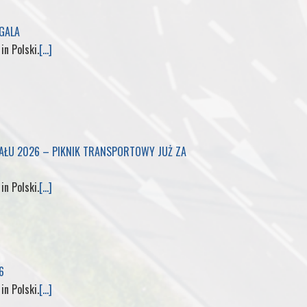
M
 GALA
y
 in Polski.
[...]
P
a
g
IAŁU 2026 – PIKNIK TRANSPORTOWY JUŻ ZA
e
 in Polski.
[...]
6
 in Polski.
[...]