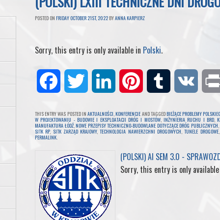
(POLSKI) LXIII TECHNICZNE DNI DROG
POSTED ON
FRIDAY OCTOBER 21ST, 2022
BY
ANNA KARPIERZ
Sorry, this entry is only available in
Polski
.
F
T
L
P
T
V
a
w
i
i
u
K
THIS ENTRY WAS POSTED IN
AKTUALNOŚCI
,
KONFERENCJE
AND TAGGED
BIEŻĄCE PROBLEMY POLSKI
W PROJEKTOWANIU - BUDOWIE I EKSPLOATACJI DRÓG I MOSTÓW
,
INŻYNIERIA RUCHU I BRD
,
K
MANUFAKTURA ŁÓDŹ
,
NOWE PRZEPISY TECHNICZNO-BUDOWLANE DOTYCZĄCE DRÓG PUBLICZNYCH
c
i
n
n
m
SITK RP
,
SITK ZARZĄD KRAJOWY
,
TECHNOLOGIA NAWIERZCHNI DROGOWYCH
,
TUNELE DROGOWE
PERMALINK
.
e
t
k
t
b
(POLSKI) AI SEM 3.0 - SPRAWOZ
Sorry, this entry is only available
b
t
e
e
l
o
e
d
r
r