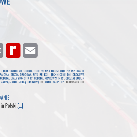
OWE
P
R
E
r
e
m
EGO DROGOWNICTWA
,
GDDKIA
,
HOTEL VIENNA HAUSE ANDEL’S;
,
INNOWACJE
RAJOWA SEKCJA DROGOWA SITK RP
,
LXIII TECHNICZNE DNI DROGOWE
,
,
ODDZIAŁ BIAŁYSTOK SITK RP
,
ODDZIAŁ KRAKÓW SITK RP
,
ODDZIAŁ LUBLIN
i
d
a
,
ZARZĄDZANIE SIECIĄ DROGOWĄ
BY
ANNA KARPIERZ
. BOOKMARK THE
n
i
i
DANIE
 in Polski.
[...]
t
f
l
f