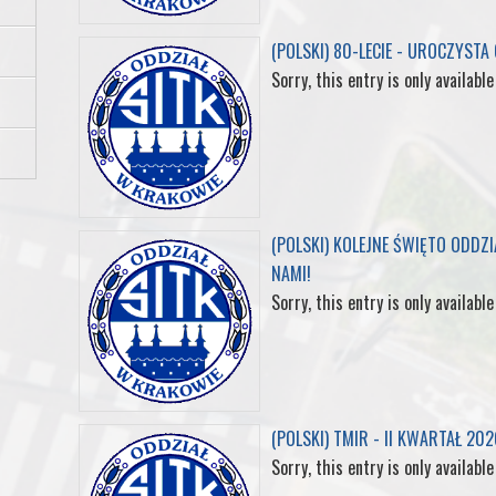
o
r
I
e
(POLSKI) 80-LECIE - UROCZYSTA
k
n
s
Sorry, this entry is only available
t
(POLSKI) KOLEJNE ŚWIĘTO ODDZ
NAMI!
Sorry, this entry is only available
(POLSKI) TMIR - II KWARTAŁ 202
Sorry, this entry is only available