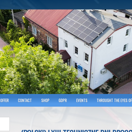
hnicians of Transportation
w KRAKOWIE
OFFER
CONTACT
SHOP
GDPR
EVENTS
THROUGHT THE EYES OF