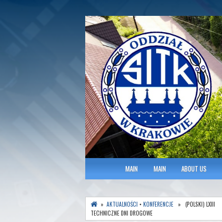
Polish Association of Engineers & Tec
SITK RP Oddział 
MAIN MENU
MAIN
MAIN
ABOUT US
»
AKTUALNOŚCI
•
KONFERENCJE
» (POLSKI) LXIII
TECHNICZNE DNI DROGOWE