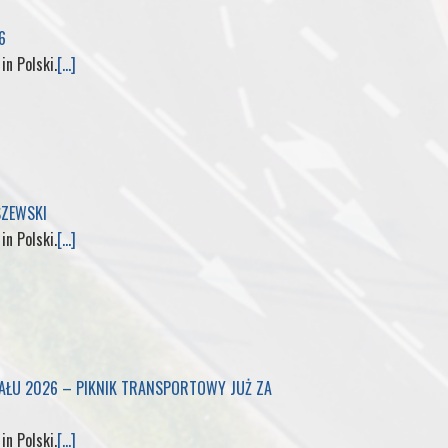
6
M
 in Polski.
[...]
y
P
a
SZEWSKI
g
 in Polski.
[...]
e
IAŁU 2026 – PIKNIK TRANSPORTOWY JUŻ ZA
 in Polski.
[...]