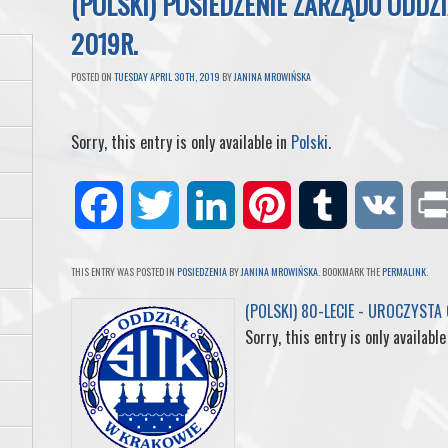
(POLSKI) POSIEDZENIE ZARZĄDU ODDZ
2019R.
POSTED ON
TUESDAY APRIL 30TH, 2019
BY
JANINA MROWIŃSKA
Sorry, this entry is only available in
Polski
.
F
T
L
P
T
V
a
w
i
i
u
K
THIS ENTRY WAS POSTED IN
POSIEDZENIA
BY
JANINA MROWIŃSKA
. BOOKMARK THE
PERMALINK
.
c
i
n
n
m
(POLSKI) 80-LECIE - UROCZYSTA
Sorry, this entry is only available
e
t
k
t
b
b
t
e
e
l
o
e
d
r
r