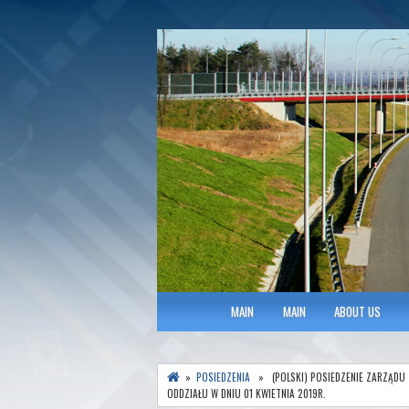
Polish Association of Engineers & Tec
SITK RP Oddział 
MAIN MENU
MAIN
MAIN
ABOUT US
»
POSIEDZENIA
» (POLSKI) POSIEDZENIE ZARZĄDU
ODDZIAŁU W DNIU 01 KWIETNIA 2019R.