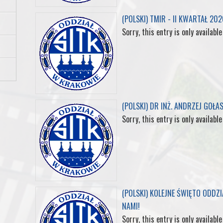
(POLSKI) TMIR - II KWARTAŁ 202
o
r
I
e
Sorry, this entry is only available
k
n
s
t
(POLSKI) DR INŻ. ANDRZEJ GOŁA
Sorry, this entry is only available
(POLSKI) KOLEJNE ŚWIĘTO ODDZ
NAMI!
Sorry, this entry is only available