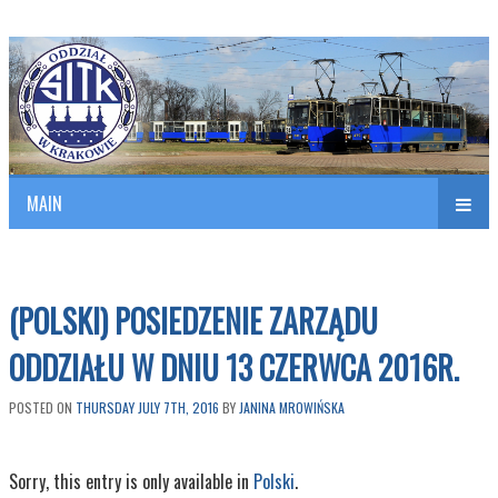
Polish Association of Engineers & Technicians of Transportation
SITK RP Oddział w KRAKOWIE
MAIN
nav
(POLSKI) POSIEDZENIE ZARZĄDU
ODDZIAŁU W DNIU 13 CZERWCA 2016R.
POSTED ON
THURSDAY JULY 7TH, 2016
BY
JANINA MROWIŃSKA
Sorry, this entry is only available in
Polski
.