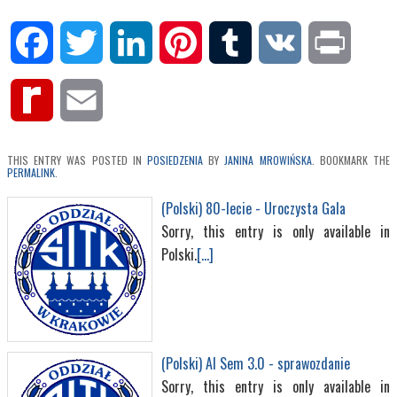
Facebook
Twitter
LinkedIn
Pinterest
Tumblr
VK
Print
Rediff
Email
MyPage
THIS ENTRY WAS POSTED IN
POSIEDZENIA
BY
JANINA MROWIŃSKA
. BOOKMARK THE
PERMALINK
.
(Polski) 80-lecie - Uroczysta Gala
Sorry, this entry is only available in
Polski.
[...]
(Polski) AI Sem 3.0 - sprawozdanie
Sorry, this entry is only available in