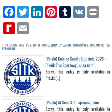
Facebook
Twitter
LinkedIn
Pinterest
Tumblr
VK
Print
Rediff
Email
MyPage
THIS ENTRY WAS POSTED IN
POSIEDZENIA
BY
JANINA MROWIŃSKA
. BOOKMARK THE
PERMALINK
.
(Polski) Kolejne Święto Oddziału 2026 –
Piknik TranSportowy już za nami!
Sorry, this entry is only available in
Polski.
[...]
(Polski) AI Sem 3.0 - sprawozdanie
Sorry, this entry is only available in