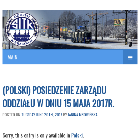
Polish Association of Engineers & Technicians of Transportation
SITK RP Oddział w KRAKOWIE
MAIN
nav
(POLSKI) POSIEDZENIE ZARZĄDU
ODDZIAŁU W DNIU 15 MAJA 2017R.
POSTED ON
TUESDAY JUNE 20TH, 2017
BY
JANINA MROWIŃSKA
Sorry, this entry is only available in
Polski
.