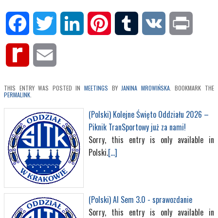
Facebook
Twitter
LinkedIn
Pinterest
Tumblr
VK
Print
Rediff
Email
MyPage
THIS ENTRY WAS POSTED IN
MEETINGS
BY
JANINA MROWIŃSKA
. BOOKMARK THE
PERMALINK
.
(Polski) Kolejne Święto Oddziału 2026 –
Piknik TranSportowy już za nami!
Sorry, this entry is only available in
Polski.
[...]
(Polski) AI Sem 3.0 - sprawozdanie
Sorry, this entry is only available in