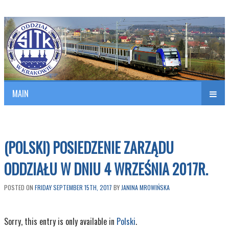
Polish Association of Engineers & Technicians of Transportation
SITK RP Oddział w KRAKOWIE
MAIN
nav
(POLSKI) POSIEDZENIE ZARZĄDU
ODDZIAŁU W DNIU 4 WRZEŚNIA 2017R.
POSTED ON
FRIDAY SEPTEMBER 15TH, 2017
BY
JANINA MROWIŃSKA
Sorry, this entry is only available in
Polski
.