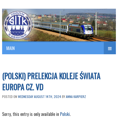
Polish Association of Engineers & Technicians of Transportation
SITK RP Oddział w KRAKOWIE
MAIN
nav
(POLSKI) PRELEKCJA KOLEJE ŚWIATA
EUROPA CZ. VD
POSTED ON
WEDNESDAY AUGUST 14TH, 2024
BY
ANNA KARPIERZ
Sorry, this entry is only available in
Polski
.