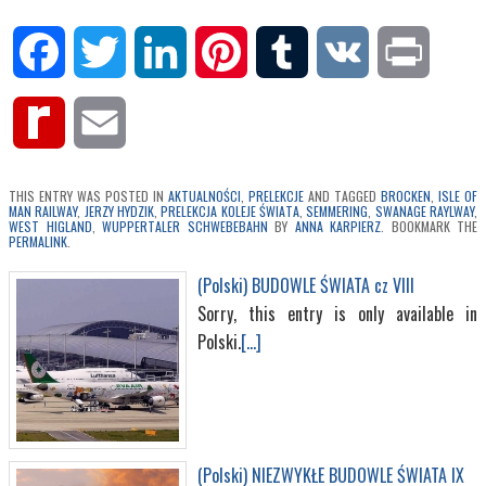
Facebook
Twitter
LinkedIn
Pinterest
Tumblr
VK
Print
Rediff
Email
MyPage
THIS ENTRY WAS POSTED IN
AKTUALNOŚCI
,
PRELEKCJE
AND TAGGED
BROCKEN
,
ISLE OF
MAN RAILWAY
,
JERZY HYDZIK
,
PRELEKCJA KOLEJE ŚWIATA
,
SEMMERING
,
SWANAGE RAYLWAY
,
WEST HIGLAND
,
WUPPERTALER SCHWEBEBAHN
BY
ANNA KARPIERZ
. BOOKMARK THE
PERMALINK
.
(Polski) BUDOWLE ŚWIATA cz VIII
Sorry, this entry is only available in
Polski.
[...]
(Polski) NIEZWYKŁE BUDOWLE ŚWIATA IX