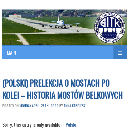
Polish Association of Engineers & Technicians of Transportation
SITK RP Oddział w KRAKOWIE
MAIN
nav
(POLSKI) PRELEKCJA O MOSTACH PO
KOLEI – HISTORIA MOSTÓW BELKOWYCH
POSTED ON
MONDAY APRIL 25TH, 2022
BY
ANNA KARPIERZ
Sorry, this entry is only available in
Polski
.