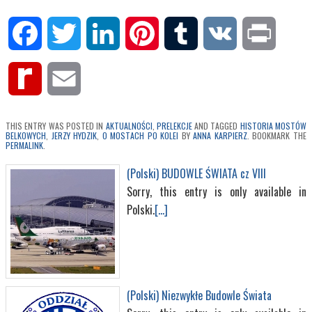
Facebook
Twitter
LinkedIn
Pinterest
Tumblr
VK
Print
Rediff
Email
MyPage
THIS ENTRY WAS POSTED IN
AKTUALNOŚCI
,
PRELEKCJE
AND TAGGED
HISTORIA MOSTÓW
BELKOWYCH
,
JERZY HYDZIK
,
O MOSTACH PO KOLEI
BY
ANNA KARPIERZ
. BOOKMARK THE
PERMALINK
.
(Polski) BUDOWLE ŚWIATA cz VIII
Sorry, this entry is only available in
Polski.
[...]
(Polski) Niezwykłe Budowle Świata