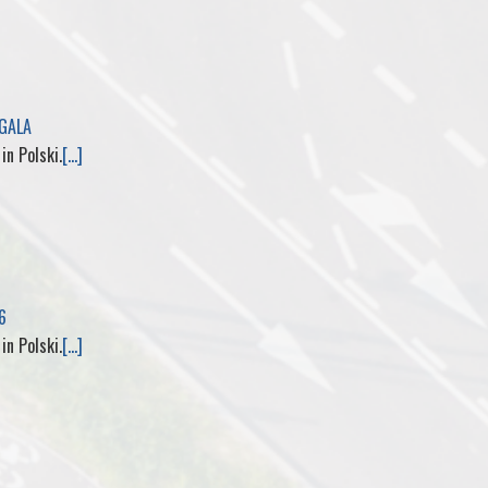
t
f
l
f
 GALA
M
 in Polski.
[...]
y
P
a
6
g
 in Polski.
[...]
e