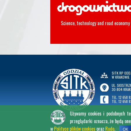
Science, technology and road economy
SITK RP ODD
W KRAKOWIE
UL. SIOSTRZA
30-804 KRA
TEL. 12 658 9
TEL. 12 658 9
Używamy cookies i podobnych tech
przeglądarki oznacza, że będą on
w
Polityce plików cookies
oraz
Rodo
.
2026
©
SITK RP ODDZIAŁ W KRAKOWIE, ALL RIGHT RES
OK