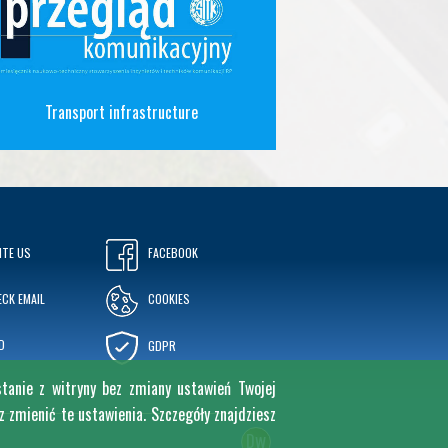
Transport infrastructure
ITE US
FACEBOOK
CK EMAIL
COOKIES
D
GDPR
stanie z witryny bez zmiany ustawień Twojej
zmienić te ustawienia. Szczegóły znajdziesz
w
D