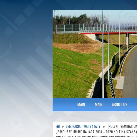
Polish Association of Engineers & Tec
SITK RP Oddział 
MAIN MENU
MAIN
MAIN
ABOUT US
»
SEMINARIA I WARSZTATY
» (POLSKI) SEMINARIU
„FUNDUSZE UNIJNE NA LATA 2014 – 2020 KOLEJNĄ SZANSĄ