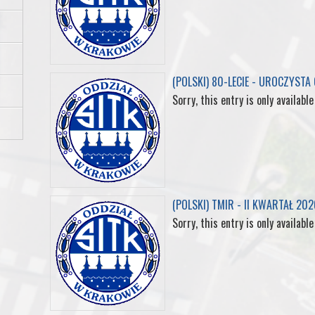
b
t
e
e
l
o
e
d
r
r
(POLSKI) 80-LECIE - UROCZYSTA
o
r
I
e
Sorry, this entry is only available
k
n
s
t
(POLSKI) TMIR - II KWARTAŁ 202
Sorry, this entry is only available