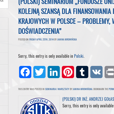
(POLSKI) SEMINARIUM „FUNDUSZE UNI
SCE
KOLEJNĄ SZANSĄ DLA FINANSOWANIA 
KRAJOWYCH W POLSCE – PROBLEMY, 
DOŚWIADCZENIA”
POSTED ON
FRIDAY APRIL 25TH, 2014
BY
JANINA MROWIŃSKA
Sorry, this entry is only available in
Polski
.
F
T
L
P
T
V
a
w
i
i
u
K
THIS ENTRY WAS POSTED IN
SEMINARIA I WARSZTATY
BY
JANINA MROWIŃSKA
. BOOKMARK THE
PERM
c
i
n
n
m
(POLSKI) DR INŻ. ANDRZEJ GOŁA
Sorry, this entry is only available
e
t
k
t
b