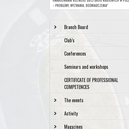
FINANSOWANIA ROZWOJU SIECI DRÓG KRAJOWYCH W POL
– PROBLEMY, WYZWANIA, DOŚWIADCZENIA”
Branch Board
Club’s
Conferences
Seminars and workshops
CERTIFICATE OF PROFESSIONAL
COMPETENCES
The events
Activity
Magazines