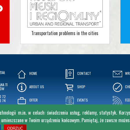
Transportation problems in the cities
ZIAŁ
HOME
CONTACT
WR
NA 11
ABOUT US
SHOP
CHE
KÓW
3 72
OFFER
EVENTS
FEE
3 74
nologii m.in. w celach: świadczenia usług, reklamy, statystyk. Korzy
e umieszczane w Twoim urządzeniu końcowym. Pamiętaj, że zawsze możesz 
ERVED.
ODRZUĆ