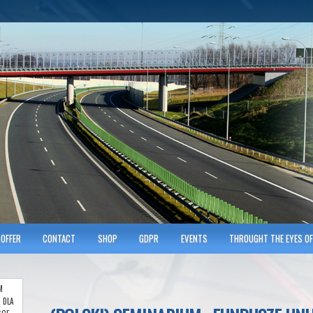
hnicians of Transportation
w KRAKOWIE
OFFER
CONTACT
SHOP
GDPR
EVENTS
THROUGHT THE EYES OF
M
 DLA