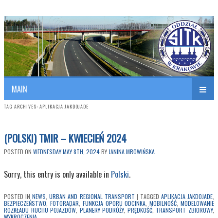
Polish Association of Engineers & Technicians of Transportation
SITK RP Oddział w KRAKOWIE
MAIN
TAG ARCHIVES:
APLIKACJA JAKDOJADE
(POLSKI) TMIR – KWIECIEŃ 2024
POSTED ON
WEDNESDAY MAY 8TH, 2024
BY
JANINA MROWIŃSKA
Sorry, this entry is only available in
Polski
.
POSTED IN
NEWS
,
URBAN AND REGIONAL TRANSPORT
|
TAGGED
APLIKACJA JAKDOJADE
,
BEZPIECZEŃSTWO
,
FOTORADAR
,
FUNKCJA OPORU ODCINKA
,
MOBILNOŚĆ
,
MODELOWANIE
ROZKŁADU RUCHU POJAZDÓW
,
PLANERY PODRÓŻY
,
PRĘDKOŚĆ
,
TRANSPORT ZBIOROWY
,
WYKROCZENIA