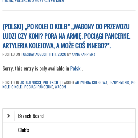
HYDZIK
,
PRELEKCJA O MOSTACH PO KOLEI
(POLSKI) „PO KOLEI O KOLEI” „WAGONY DO PRZEWOZU
LUDZI CZY KONI? PORA NA ARMIĘ. POCIĄGI PANCERNE.
ARTYLERIA KOLEJOWA, A MOŻE COŚ INNEGO?”.
POSTED ON
TUESDAY AUGUST 11TH, 2020
BY
ANNA KARPIERZ
Sorry, this entry is only available in
Polski
.
POSTED IN
AKTUALNOŚCI
,
PRELEKCJE
|
TAGGED
ARTYLERIA KOLEJOWA
,
JEZRY HYDZIK
,
PO
KOLEI O KOLEI
,
POCIĄGI PANCERNE
,
WAGON
Branch Board
Club’s