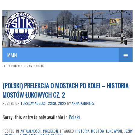
Polish Association of Engineers & Technicians of Transportation
SITK RP Oddział w KRAKOWIE
MAIN
TAG ARCHIVES:
JEZRY HYDZIK
(POLSKI) PRELEKCJA O MOSTACH PO KOLEI – HISTORIA
MOSTÓW ŁUKOWYCH CZ. 2
POSTED ON
TUESDAY AUGUST 23RD, 2022
BY
ANNA KARPIERZ
Sorry, this entry is only available in
Polski
.
POSTED IN
AKTUALNOŚCI
,
PRELEKCJE
|
TAGGED
HISTORIA MOSTÓW ŁUKOWYCH
,
JEZRY