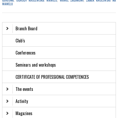
GEREONA
,
OGRODY KRÓLEWSKIE WAWELU
,
WAWEL ZAGINIONY
,
ZAMEK KRÓLEWSKI NA
WAWELU
Branch Board
Club’s
Conferences
Seminars and workshops
CERTIFICATE OF PROFESSIONAL COMPETENCES
The events
Activity
Magazines