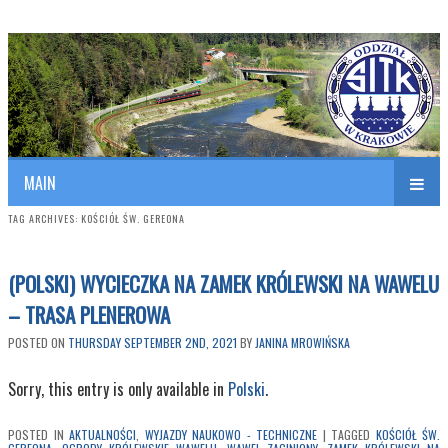
Polish Association of Engineers & Technicians of Transportation
SITK RP Oddział w KRAKOWIE
MAIN
TAG ARCHIVES:
KOŚCIÓŁ ŚW. GEREONA
(POLSKI) WYCIECZKA NA ZAMEK KRÓLEWSKI NA WAWELU
– TRASA PLENEROWA
POSTED ON
THURSDAY SEPTEMBER 2ND, 2021
BY
JANINA MROWIŃSKA
Sorry, this entry is only available in
Polski
.
POSTED IN
AKTUALNOŚCI
,
WYJAZDY NAUKOWO - TECHNICZNE
|
TAGGED
KOŚCIÓŁ ŚW.