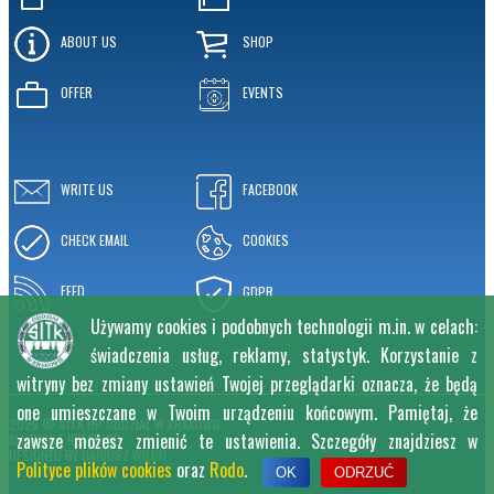
ABOUT US
SHOP
OFFER
EVENTS
WRITE US
FACEBOOK
CHECK EMAIL
COOKIES
FEED
GDPR
Używamy cookies i podobnych technologii m.in. w celach:
świadczenia usług, reklamy, statystyk. Korzystanie z
witryny bez zmiany ustawień Twojej przeglądarki oznacza, że będą
one umieszczane w Twoim urządzeniu końcowym. Pamiętaj, że
2026 © SITK RP ODDZIAŁ W KRAKOWIE
zawsze możesz zmienić te ustawienia. Szczegóły znajdziesz w
ALL RIGHT RESERVED
DESIGNED BY
DARIUSZ WIĘCH
Polityce plików cookies
oraz
Rodo
.
OK
ODRZUĆ