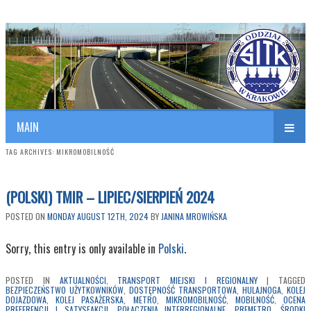
Polish Association of Engineers & Technicians of Transportation
SITK RP Oddział w KRAKOWIE
MAIN
TAG ARCHIVES:
MIKROMOBILNOŚĆ
(POLSKI) TMIR – LIPIEC/SIERPIEŃ 2024
POSTED ON
MONDAY AUGUST 12TH, 2024
BY
JANINA MROWIŃSKA
Sorry, this entry is only available in
Polski
.
POSTED IN
AKTUALNOŚCI
,
TRANSPORT MIEJSKI I REGIONALNY
|
TAGGED
BEZPIECZEŃSTWO UŻYTKOWNIKÓW
,
DOSTĘPNOŚĆ TRANSPORTOWA
,
HULAJNOGA
,
KOLEJ
DOJAZDOWA
,
KOLEJ PASAŻERSKA
,
METRO
,
MIKROMOBILNOŚĆ
,
MOBILNOŚĆ
,
OCENA
PREFERENCJI I SATYSFAKCJI
,
POŁĄCZENIA INTERREGIONALNE
,
PREMETRO
,
ŚRODKI