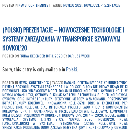
POSTED IN
NEWS
,
CONFERENCES
|
TAGGED
NOVKOL 2021
,
NOVKOL'21
,
PREZENTACJE
(POLSKI) PREZENTACJE – NOWOCZESNE TECHNOLOGIE I
SYSTEMY ZARZĄDZANIA W TRANSPORCIE SZYNOWYM
NOVKOL’20
POSTED ON
FRIDAY DECEMBER 18TH, 2020
BY
DARIUSZ WIĘCH
Sorry, this entry is only available in
Polski
.
POSTED IN
NEWS
,
CONFERENCES
|
TAGGED
BADANA
,
CENTRALNY PORT KOMUNIKACYJNY-
ELEMENT ROZWOJU SYSTEMU TRANSPORTU W POLSCE
,
CIĄGŁY NIELINIOWY UKŁĄD BELKI
PODWÓJNEJ JAKO WIARYGODNY MODEL DYNAMIKI DROGI KOLEJOWEJ
,
CYFROWA KOLEJ W
NOWYM WYDANIU TSI
,
CYFROWY BLIŹNIAK SYSTEMU STEROWANIA RUCHEM KOLEJOWYM
,
CYFROWY OPIS INFRASTRUKTURY
,
EFEKTYWNE METODY WZMACNIANIA PRZEPUSTÓW
INFRASTRUKURY KOLEJOWEJ
,
INNOWACYJNA KOLEJ-CZYLI BRIK W ENERGETYCE PKP
POLSKIE LINIE KOLEJOWE S.A.
,
INTEGRACJA PRJEKTU „ABC + DE” Z KOMPONENTEM
KOLEJOWYM CPK
,
IT GOVERNANCE W PRZEDSIĘBIORSTWIE KOLEJOWYM
,
KOMPONENT
KOLEI DUŻYCH PRĘDKOŚCI W KONCEPCJI BUDOWY CPK 2017 – 2020
,
MODELOWANIE I
SYMULACJA SYSTEMU ERTMS ETCS
,
NOVKOL 2020
,
NOVKOL'20
,
NOWE
FUNKCJONALNOSCI W SYSTEMACH STEROWANIA RUCHEM KOLEJOWYM
,
NOWE
SPECYFIKACJE PODBIJANIA-OBOWIĄZKOWE REJESTRATORY I KONTROLOWANIE OBSŁUGI
,