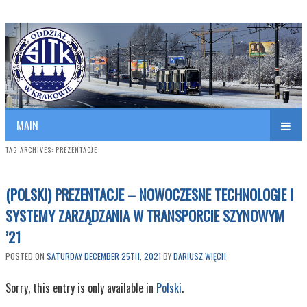
Polish Association of Engineers & Technicians of Transportation
SITK RP Oddział w KRAKOWIE
MAIN
TAG ARCHIVES:
PREZENTACJE
(POLSKI) PREZENTACJE – NOWOCZESNE TECHNOLOGIE I
SYSTEMY ZARZĄDZANIA W TRANSPORCIE SZYNOWYM
’21
POSTED ON
SATURDAY DECEMBER 25TH, 2021
BY
DARIUSZ WIĘCH
Sorry, this entry is only available in
Polski
.