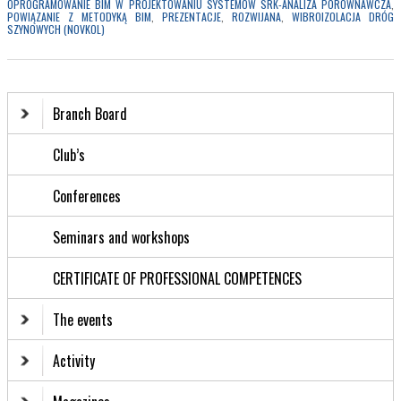
OPROGRAMOWANIE BIM W PROJEKTOWANIU SYSTEMÓW SRK-ANALIZA PORÓWNAWCZA
,
POWIĄZANIE Z METODYKĄ BIM
,
PREZENTACJE
,
ROZWIJANA
,
WIBROIZOLACJA DRÓG
SZYNOWYCH (NOVKOL)
Branch Board
Club’s
Conferences
Seminars and workshops
CERTIFICATE OF PROFESSIONAL COMPETENCES
The events
Activity