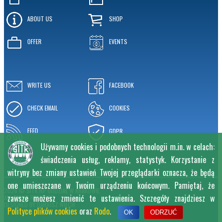
ABOUT US
SHOP
OFFER
EVENTS
WRITE US
FACEBOOK
CHECK EMAIL
COOKIES
FEED
GDPR
Używamy cookies i podobnych technologii m.in. w celach:
świadczenia usług, reklamy, statystyk. Korzystanie z
witryny bez zmiany ustawień Twojej przeglądarki oznacza, że będą
one umieszczane w Twoim urządzeniu końcowym. Pamiętaj, że
2026 © SITK RP ODDZIAŁ W KRAKOWIE
zawsze możesz zmienić te ustawienia. Szczegóły znajdziesz w
ALL RIGHT RESERVED
DESIGNED BY
DARIUSZ WIĘCH
Polityce plików cookies
oraz
Rodo
.
OK
ODRZUĆ