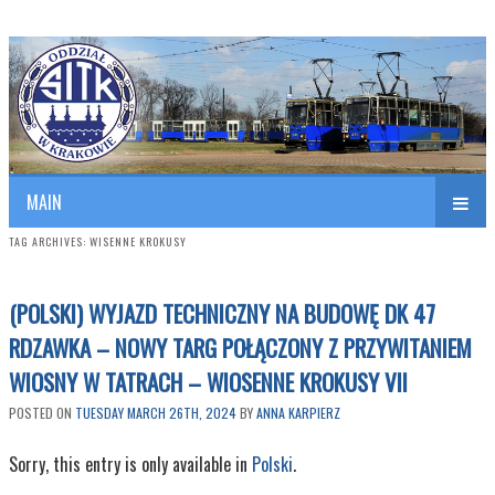
Polish Association of Engineers & Technicians of Transportation
SITK RP Oddział w KRAKOWIE
MAIN
TAG ARCHIVES:
WISENNE KROKUSY
(POLSKI) WYJAZD TECHNICZNY NA BUDOWĘ DK 47
RDZAWKA – NOWY TARG POŁĄCZONY Z PRZYWITANIEM
WIOSNY W TATRACH – WIOSENNE KROKUSY VII
POSTED ON
TUESDAY MARCH 26TH, 2024
BY
ANNA KARPIERZ
Sorry, this entry is only available in
Polski
.