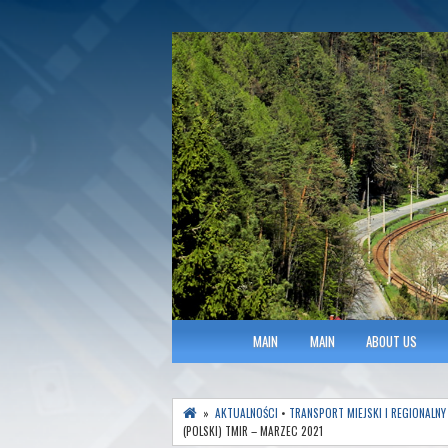
Polish Association of Engineers & Tec
SITK RP Oddział 
MAIN MENU
MAIN
MAIN
ABOUT US
»
AKTUALNOŚCI
•
TRANSPORT MIEJSKI I REGIONALNY
(POLSKI) TMIR – MARZEC 2021