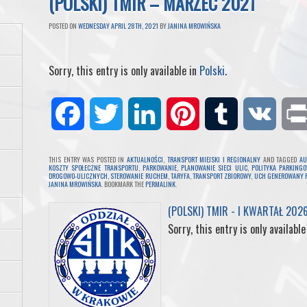
(POLSKI) TMIR – MARZEC 2021
POSTED ON
WEDNESDAY APRIL 28TH, 2021
BY
JANINA MROWIŃSKA
Sorry, this entry is only available in
Polski
.
F
T
L
P
T
V
a
w
i
i
u
K
THIS ENTRY WAS POSTED IN
AKTUALNOŚCI
,
TRANSPORT MIEJSKI I REGIONALNY
AND TAGGED
AU
KOSZTY SPOŁECZNE TRANSPORTU
,
PARKOWANIE
,
PLANOWANIE SIECI ULIC
,
POLITYKA PARKING
DROGOWO-ULICZNYCH
,
STEROWANIE RUCHEM
,
TARYFA
,
TRANSPORT ZBIOROWY
,
UCH GENEROWANY 
c
i
n
n
m
JANINA MROWIŃSKA
. BOOKMARK THE
PERMALINK
.
(POLSKI) TMIR - I KWARTAŁ 202
e
t
k
t
b
Sorry, this entry is only available
b
t
e
e
l
o
e
d
r
r