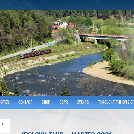
hnicians of Transportation
w KRAKOWIE
OFFER
CONTACT
SHOP
GDPR
EVENTS
THROUGHT THE EYES OF
»