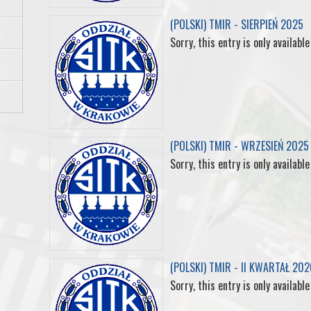
o
r
I
e
(POLSKI) TMIR - SIERPIEŃ 2025
k
n
s
Sorry, this entry is only available
t
(POLSKI) TMIR - WRZESIEŃ 2025
Sorry, this entry is only available
(POLSKI) TMIR - II KWARTAŁ 202
Sorry, this entry is only available