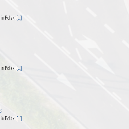
M
y
 in Polski.
[...]
P
a
g
 in Polski.
[...]
e
6
 in Polski.
[...]