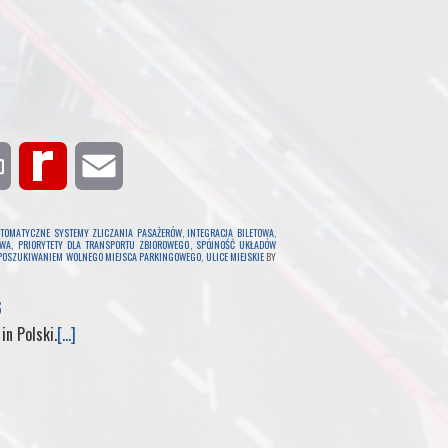
P
R
E
r
e
m
TOMATYCZNE SYSTEMY ZLICZANIA PASAŻERÓW
,
INTEGRACJA BILETOWA
,
OWA
,
PRIORYTETY DLA TRANSPORTU ZBIOROWEGO
,
SPÓJNOŚĆ UKŁADÓW
POSZUKIWANIEM WOLNEGO MIEJSCA PARKINGOWEGO
,
ULICE MIEJSKIE
BY
i
d
a
6
n
i
i
 in Polski.
[...]
t
f
l
f