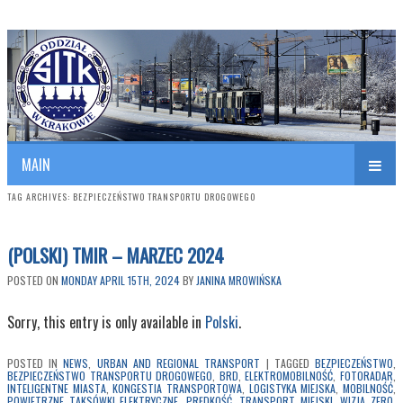
Polish Association of Engineers & Technicians of Transportation
SITK RP Oddział w KRAKOWIE
MAIN
TAG ARCHIVES:
BEZPIECZEŃSTWO TRANSPORTU DROGOWEGO
(POLSKI) TMIR – MARZEC 2024
POSTED ON
MONDAY APRIL 15TH, 2024
BY
JANINA MROWIŃSKA
Sorry, this entry is only available in
Polski
.
POSTED IN
NEWS
,
URBAN AND REGIONAL TRANSPORT
|
TAGGED
BEZPIECZEŃSTWO
,
BEZPIECZEŃSTWO TRANSPORTU DROGOWEGO
,
BRD
,
ELEKTROMOBILNOŚĆ
,
FOTORADAR
,
INTELIGENTNE MIASTA
,
KONGESTIA TRANSPORTOWA
,
LOGISTYKA MIEJSKA
,
MOBILNOŚĆ
,
POWIETRZNE TAKSÓWKI ELEKTRYCZNE
,
PRĘDKOŚĆ
,
TRANSPORT MIEJSKI
,
WIZJA ZERO
,