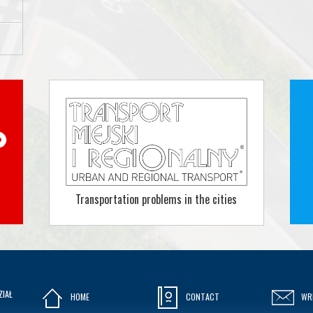
Transportation problems in the cities
ZIAŁ
HOME
CONTACT
WR