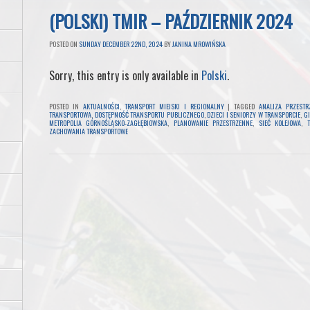
(POLSKI) TMIR – PAŹDZIERNIK 2024
POSTED ON
SUNDAY DECEMBER 22ND, 2024
BY
JANINA MROWIŃSKA
Sorry, this entry is only available in
Polski
.
POSTED IN
AKTUALNOŚCI
,
TRANSPORT MIEJSKI I REGIONALNY
|
TAGGED
ANALIZA PRZESTR
TRANSPORTOWA
,
DOSTĘPNOŚĆ TRANSPORTU PUBLICZNEGO
,
DZIECI I SENIORZY W TRANSPORCIE
,
GI
METROPOLIA GÓRNOŚLĄSKO-ZAGŁĘBIOWSKA
,
PLANOWANIE PRZESTRZENNE
,
SIEĆ KOLEJOWA
,
ZACHOWANIA TRANSPORTOWE