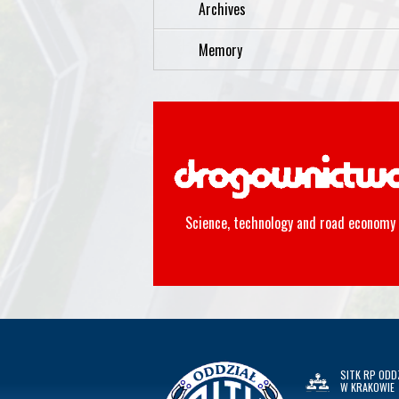
Archives
Memory
Science, technology and road economy
SITK RP ODD
W KRAKOWIE