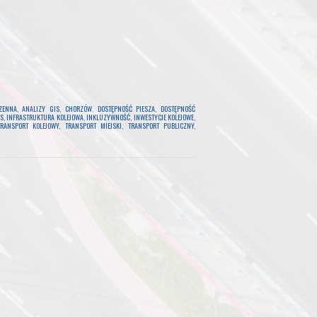
ZENNA
,
ANALIZY GIS
,
CHORZÓW
,
DOSTĘPNOŚĆ PIESZA
,
DOSTĘPNOŚĆ
S
,
INFRASTRUKTURA KOLEJOWA
,
INKLUZYWNOŚĆ
,
INWESTYCJE KOLEJOWE
,
TRANSPORT KOLEJOWY
,
TRANSPORT MIEJSKI
,
TRANSPORT PUBLICZNY
,