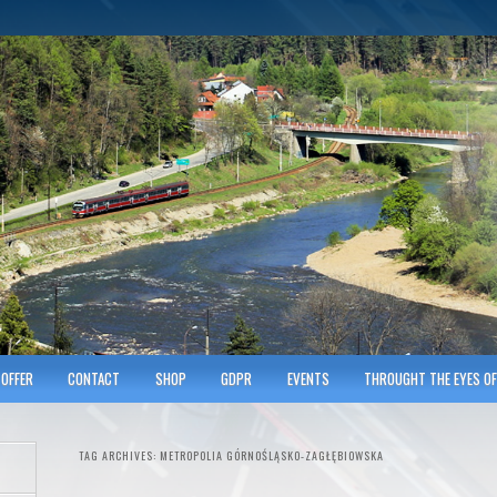
hnicians of Transportation
w KRAKOWIE
OFFER
CONTACT
SHOP
GDPR
EVENTS
THROUGHT THE EYES OF
TAG ARCHIVES:
METROPOLIA GÓRNOŚLĄSKO-ZAGŁĘBIOWSKA