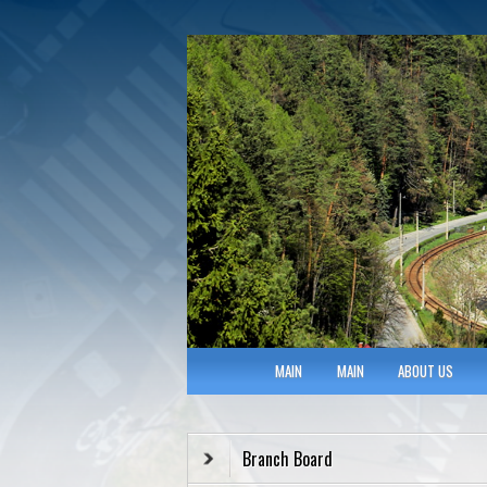
Polish Association of Engineers & Tec
SITK RP Oddział 
MAIN MENU
MAIN
MAIN
ABOUT US
Branch Board