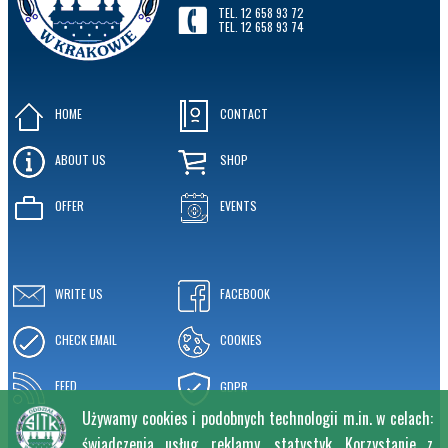
TEL. 12 658 93 72
TEL. 12 658 93 74
HOME
CONTACT
ABOUT US
SHOP
OFFER
EVENTS
WRITE US
FACEBOOK
CHECK EMAIL
COOKIES
FEED
GDPR
Używamy cookies i podobnych technologii m.in. w celach:
świadczenia usług, reklamy, statystyk. Korzystanie z