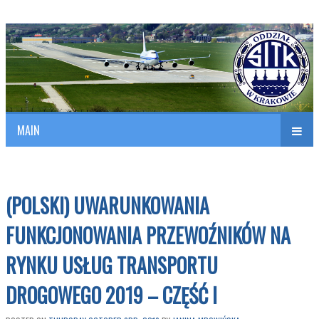
Polish Association of Engineers & Technicians of Transportation
SITK RP Oddział w KRAKOWIE
MAIN
nav
(POLSKI) UWARUNKOWANIA
FUNKCJONOWANIA PRZEWOŹNIKÓW NA
RYNKU USŁUG TRANSPORTU
DROGOWEGO 2019 – CZĘŚĆ I