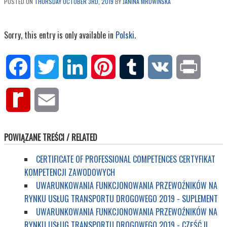
POSTED ON
THURSDAY OCTOBER 3RD, 2019
BY
JANINA MROWIŃSKA
Sorry, this entry is only available in
Polski
.
Facebook
Twitter
LinkedIn
Pinterest
Tumblr
VK
Print
Rediff
Email
MyPage
POWIĄZANE TREŚCI / RELATED
CERTIFICATE OF PROFESSIONAL COMPETENCES CERTYFIKAT
KOMPETENCJI ZAWODOWYCH
UWARUNKOWANIA FUNKCJONOWANIA PRZEWOŹNIKÓW NA
RYNKU USŁUG TRANSPORTU DROGOWEGO 2019 - SUPLEMENT
UWARUNKOWANIA FUNKCJONOWANIA PRZEWOŹNIKÓW NA
RYNKU USŁUG TRANSPORTU DROGOWEGO 2019 - CZĘŚĆ II