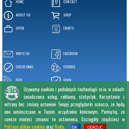
HOME
CONTACT
ABOUT US
SHOP
OFFER
EVENTS
WRITE US
FACEBOOK
CHECK EMAIL
COOKIES
FEED
GDPR
Używamy cookies i podobnych technologii m.in. w celach:
świadczenia usług, reklamy, statystyk. Korzystanie z
witryny bez zmiany ustawień Twojej przeglądarki oznacza, że będą
one umieszczane w Twoim urządzeniu końcowym. Pamiętaj, że
2026 © SITK RP ODDZIAŁ W KRAKOWIE
zawsze możesz zmienić te ustawienia. Szczegóły znajdziesz w
ALL RIGHT RESERVED
DESIGNED BY
DARIUSZ WIĘCH
Polityce plików cookies
oraz
Rodo
.
OK
ODRZUĆ