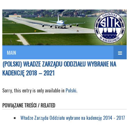
Polish Association of Engineers & Technicians of Transportation
SITK RP Oddział w KRAKOWIE
MAIN
(POLSKI) WŁADZE ZARZĄDU ODDZIAŁU WYBRANE NA
KADENCJĘ 2018 – 2021
Sorry, this entry is only available in
Polski
.
POWIĄZANE TREŚCI / RELATED
Władze Zarządu Oddziału wybrane na kadencję 2014 - 2017