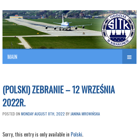
Polish Association of Engineers & Technicians of Transportation
SITK RP Oddział w KRAKOWIE
MAIN
nav
(POLSKI) ZEBRANIE – 12 WRZEŚNIA
2022R.
POSTED ON
MONDAY AUGUST 8TH, 2022
BY
JANINA MROWIŃSKA
Sorry, this entry is only available in
Polski
.