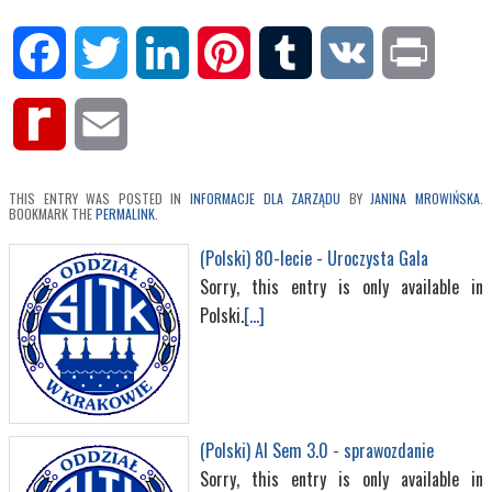
Facebook
Twitter
LinkedIn
Pinterest
Tumblr
VK
Print
Rediff
Email
MyPage
THIS ENTRY WAS POSTED IN
INFORMACJE DLA ZARZĄDU
BY
JANINA MROWIŃSKA
.
BOOKMARK THE
PERMALINK
.
(Polski) 80-lecie - Uroczysta Gala
Sorry, this entry is only available in
Polski.
[...]
(Polski) AI Sem 3.0 - sprawozdanie
Sorry, this entry is only available in