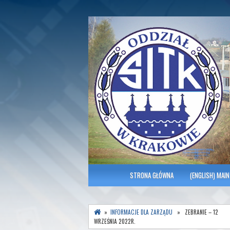
Polish Association of Engineers & Tec
SITK RP Oddział 
MENU GŁÓWNE
STRONA GŁÓWNA
(ENGLISH) MAIN
»
INFORMACJE DLA ZARZĄDU
» ZEBRANIE – 12
WRZEŚNIA 2022R.