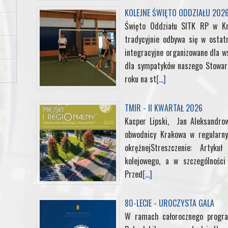
KOLEJNE ŚWIĘTO ODDZIAŁU 202
o
r
I
e
Święto Oddziału SITK RP w K
tradycyjnie odbywa się w ostat
k
n
s
integracyjne organizowane dla ws
t
dla sympatyków naszego Stowarz
roku na st
[...]
TMIR - II KWARTAŁ 2026
Kacper Lipski, Jan Aleksandrow
obwodnicy Krakowa w regularny
okrężnejStreszczenie: Artyk
kolejowego, a w szczególności 
Przed
[...]
80-LECIE - UROCZYSTA GALA
W ramach całorocznego progra