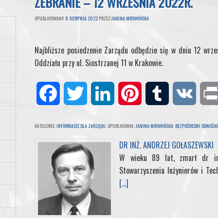
ZEBRANIE – 12 WRZEŚNIA 2022R.
OPUBLIKOWANY
8 SIERPNIA 2022
PRZEZ
JANINA MROWIŃSKA
Najbliższe posiedzenie Zarządu odbędzie się w dniu 12 wrze
Oddziału przy ul. Siostrzanej 11 w Krakowie.
F
T
L
P
T
V
a
w
i
i
u
K
KATEGORIE:
INFORMACJE DLA ZARZĄDU
. OPUBLIKOWAŁ:
JANINA MROWIŃSKA
.
BEZPOŚREDNI ODNOŚNI
c
i
n
n
m
DR INŻ. ANDRZEJ GOŁASZEWSKI
W wieku 89 lat, zmarł dr in
e
t
k
t
b
Stowarzyszenia Inżynierów i Tec
[...]
b
t
e
e
l
o
e
d
r
r