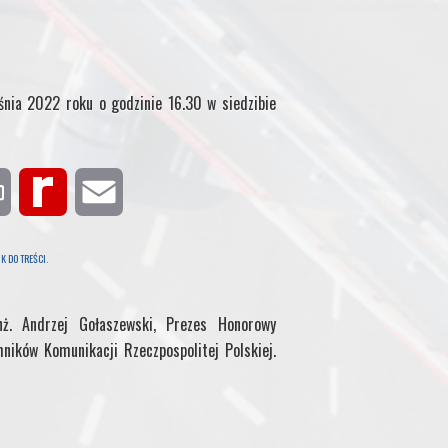
śnia 2022 roku o godzinie 16.30 w siedzibie
P
R
E
r
e
m
K DO TREŚCI
.
i
d
a
ż. Andrzej Gołaszewski, Prezes Honorowy
n
i
i
hników Komunikacji Rzeczpospolitej Polskiej.
t
f
l
f