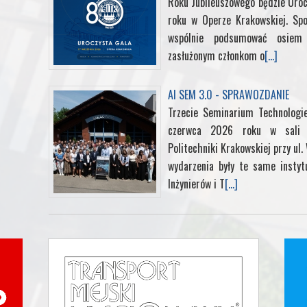
Roku Jubileuszowego będzie Uroc
roku w Operze Krakowskiej. Sp
wspólnie podsumować osiem d
zasłużonym członkom o
[...]
AI SEM 3.0 - SPRAWOZDANIE
Trzecie Seminarium Technologi
czerwca 2026 roku w sali k
Politechniki Krakowskiej przy ul
wydarzenia były te same instyt
Inżynierów i T
[...]