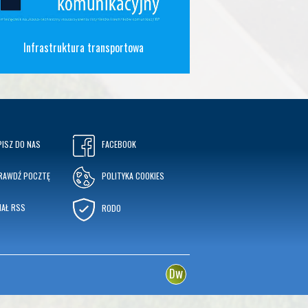
Infrastruktura transportowa
PISZ DO NAS
FACEBOOK
RAWDŹ POCZTĘ
POLITYKA COOKIES
NAŁ RSS
RODO
w
D