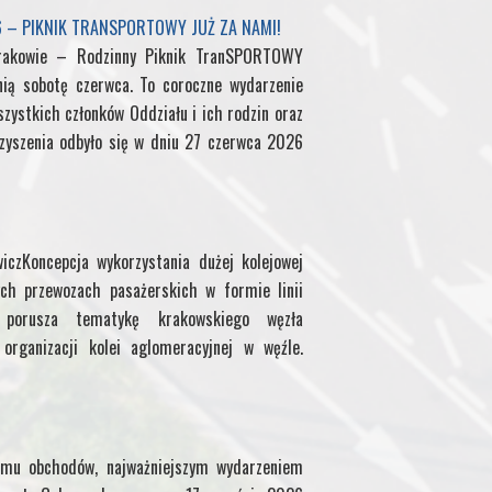
6 – PIKNIK TRANSPORTOWY JUŻ ZA NAMI!
M
rakowie – Rodzinny Piknik TranSPORTOWY
nią sobotę czerwca. To coroczne wydarzenie
y
zystkich członków Oddziału i ich rodzin oraz
P
yszenia odbyło się w dniu 27 czerwca 2026
a
g
iczKoncepcja wykorzystania dużej kolejowej
ch przewozach pasażerskich w formie linii
e
uł porusza tematykę krakowskiego węzła
organizacji kolei aglomeracyjnej w węźle.
mu obchodów, najważniejszym wydarzeniem