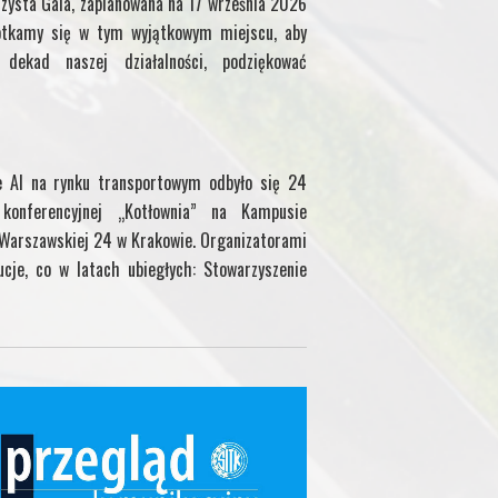
zysta Gala, zaplanowana na 17 września 2026
otkamy się w tym wyjątkowym miejscu, aby
ekad naszej działalności, podziękować
e AI na rynku transportowym odbyło się 24
onferencyjnej „Kotłownia” na Kampusie
. Warszawskiej 24 w Krakowie. Organizatorami
ucje, co w latach ubiegłych: Stowarzyszenie