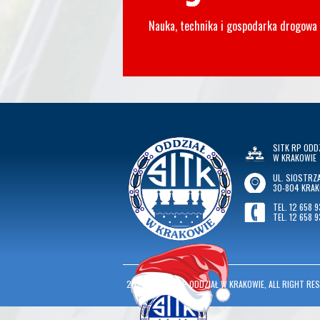
Nauka, technika i gospodarka drogowa
SITK RP ODD
W KRAKOWIE
UL. SIOSTRZA
30-804 KRA
TEL. 12 658 9
TEL. 12 658 9
2026
©
SITK RP ODDZIAŁ W KRAKOWIE, ALL RIGHT RES