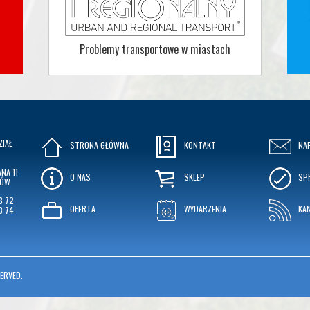
Problemy transportowe w miastach
ZIAŁ
STRONA GŁÓWNA
KONTAKT
NA
NA 11
O NAS
SKLEP
SP
KÓW
3 72
OFERTA
WYDARZENIA
KA
3 74
ERVED.