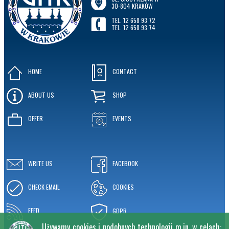
30-804 KRAKÓW
TEL. 12 658 93 72
TEL. 12 658 93 74
HOME
CONTACT
ABOUT US
SHOP
OFFER
EVENTS
WRITE US
FACEBOOK
CHECK EMAIL
COOKIES
FEED
GDPR
Używamy cookies i podobnych technologii m.in. w celach: