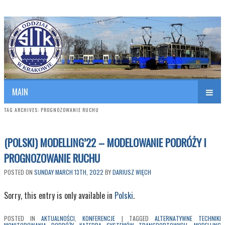
Polish Association of Engineers & Technicians of Transportation
SITK RP Oddział w KRAKOWIE
MAIN
TAG ARCHIVES:
PROGNOZOWANIE RUCHU
(POLSKI) MODELLING’22 – MODELOWANIE PODRÓŻY I
PROGNOZOWANIE RUCHU
POSTED ON
SUNDAY MARCH 13TH, 2022
BY
DARIUSZ WIĘCH
Sorry, this entry is only available in
Polski
.
POSTED IN
AKTUALNOŚCI
,
KONFERENCJE
|
TAGGED
ALTERNATYWNE TECHNIKI