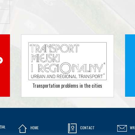
Transportation problems in the cities
ZIAŁ
HOME
CONTACT
WR