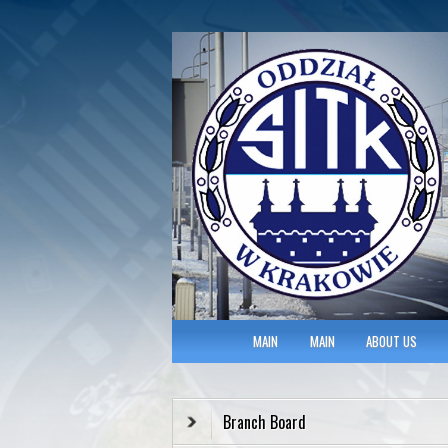
Polish Association of Engineers & Tec
SITK RP Oddział 
MAIN MENU
MAIN
MAIN
ABOUT US
Branch Board