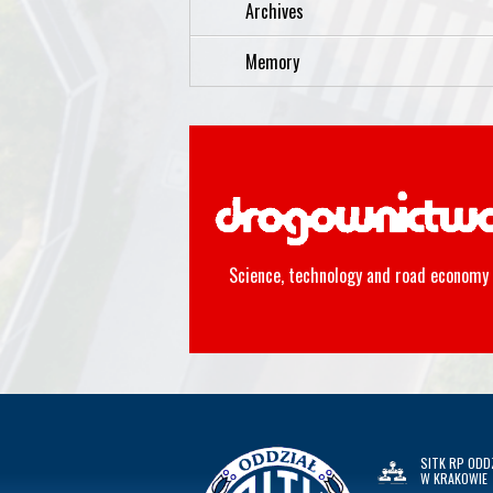
Archives
Memory
Science, technology and road economy
SITK RP ODD
W KRAKOWIE