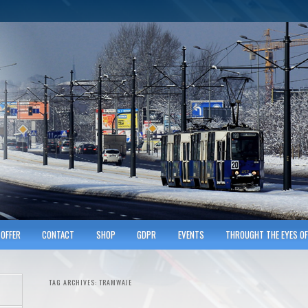
hnicians of Transportation
w KRAKOWIE
OFFER
CONTACT
SHOP
GDPR
EVENTS
THROUGHT THE EYES OF
TAG ARCHIVES:
TRAMWAJE