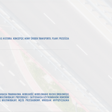
GO
,
HISTORIA
,
KONCEPCJE
,
NOWY ŚRODEK TRANSPORTU
,
PLANY
,
PRZEJŚCIA
IKACJA TRAMWAJOWA
,
MOBILNOŚĆ
,
MODELOWANIE RUCHU DROGOWEGO
,
 MULTIMODALNY
,
PREFERENCJE I SATYSFAKCJA UŻYTKOWNIKÓW ROWERÓW
Ł MULTIMODALNY
,
WĘZEŁ PRZESIADKOWY
,
WROCŁAW
,
WYPOŻYCZALNIA