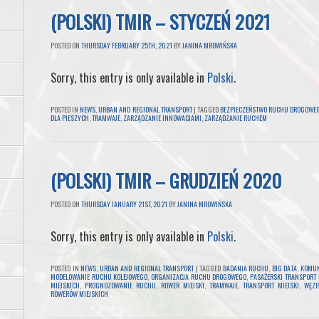
(POLSKI) TMIR – STYCZEŃ 2021
POSTED ON
THURSDAY FEBRUARY 25TH, 2021
BY
JANINA MROWIŃSKA
Sorry, this entry is only available in
Polski
.
POSTED IN
NEWS
,
URBAN AND REGIONAL TRANSPORT
|
TAGGED
BEZPIECZEŃSTWO RUCHU DROGOWE
DLA PIESZYCH
,
TRAMWAJE
,
ZARZĄDZANIE INNOWACJAMI
,
ZARZĄDZANIE RUCHEM
(POLSKI) TMIR – GRUDZIEŃ 2020
POSTED ON
THURSDAY JANUARY 21ST, 2021
BY
JANINA MROWIŃSKA
Sorry, this entry is only available in
Polski
.
POSTED IN
NEWS
,
URBAN AND REGIONAL TRANSPORT
|
TAGGED
BADANIA RUCHU
,
BIG DATA
,
KOMUN
MODELOWANIE RUCHU KOLEJOWEGO
,
ORGANIZACJA RUCHU DROGOWEGO
,
PASAŻERSKI TRANSPORT
MIEJSKICH
,
PROGNOZOWANIE RUCHU
,
ROWER MIEJSKI
,
TRAMWAJE
,
TRANSPORT MIEJSKI
,
WĘZE
ROWERÓW MIEJSKICH