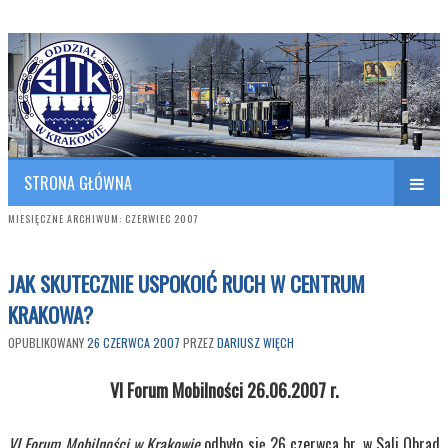
Polish Association of Engineers & Technicians of Transportation
SITK RP Oddział w KRAKOWIE
STRONA GŁÓWNA
MIESIĘCZNE ARCHIWUM:
CZERWIEC 2007
JAK SKUTECZNIE USPOKOIĆ RUCH W CENTRUM
KRAKOWA?
OPUBLIKOWANY
26 CZERWCA 2007
PRZEZ
DARIUSZ WIĘCH
VI Forum Mobilności 26.06.2007 r.
VI Forum Mobilności w Krakowie
odbyło się 26 czerwca br. w Sali Obrad