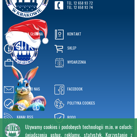
TEL. 12 658 93 72
TEL. 12 658 93 74
STRONA GŁÓWNA
KONTAKT
O NAS
SKLEP
OFERTA
WYDARZENIA
NAPISZ DO NAS
FACEBOOK
SPRAWDŹ POCZTĘ
POLITYKA COOKIES
KANAŁ RSS
RODO
Używamy cookies i podobnych technologii m.in. w celach:
świadczenia usług, reklamy, statystyk. Korzystanie z