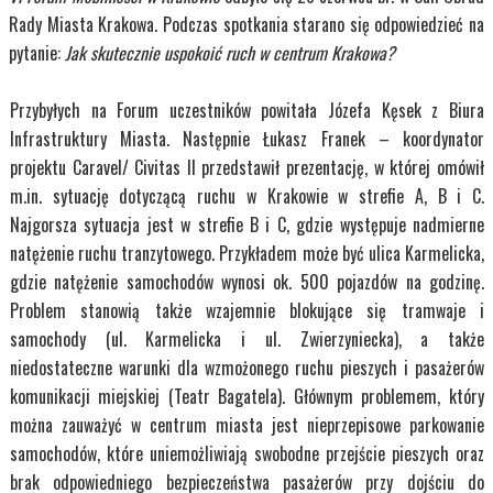
Rady Miasta Krakowa. Podczas spotkania starano się odpowiedzieć na
pytanie:
Jak skutecznie uspokoić ruch w centrum Krakowa?
Przybyłych na Forum uczestników powitała Józefa Kęsek z Biura
Infrastruktury Miasta. Następnie Łukasz Franek – koordynator
projektu Caravel/ Civitas II przedstawił prezentację, w której omówił
m.in. sytuację dotyczącą ruchu w Krakowie w strefie A, B i C.
Najgorsza sytuacja jest w strefie B i C, gdzie występuje nadmierne
natężenie ruchu tranzytowego. Przykładem może być ulica Karmelicka,
gdzie natężenie samochodów wynosi ok. 500 pojazdów na godzinę.
Problem stanowią także wzajemnie blokujące się tramwaje i
samochody (ul. Karmelicka i ul. Zwierzyniecka), a także
niedostateczne warunki dla wzmożonego ruchu pieszych i pasażerów
komunikacji miejskiej (Teatr Bagatela). Głównym problemem, który
można zauważyć w centrum miasta jest nieprzepisowe parkowanie
samochodów, które uniemożliwiają swobodne przejście pieszych oraz
brak odpowiedniego bezpieczeństwa pasażerów przy dojściu do