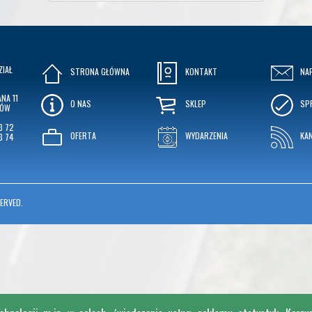
ZIAŁ
STRONA GŁÓWNA
KONTAKT
NA
NA 11
O NAS
SKLEP
SP
KÓW
3 72
OFERTA
WYDARZENIA
KA
3 74
ERVED.