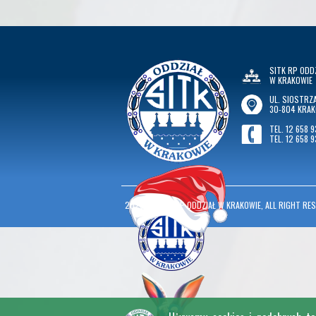
SITK RP ODD
W KRAKOWIE
UL. SIOSTRZA
30-804 KRA
TEL. 12 658 9
TEL. 12 658 9
2026
©
SITK RP ODDZIAŁ W KRAKOWIE, ALL RIGHT RES