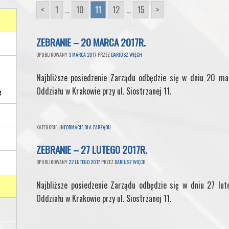
<
1
...
10
11
12
...
15
>
ZEBRANIE – 20 MARCA 2017R.
OPUBLIKOWANY
3 MARCA 2017
PRZEZ
DARIUSZ WIĘCH
Najbliższe posiedzenie Zarządu odbędzie się w dniu 20 ma
Oddziału w Krakowie przy ul. Siostrzanej 11.
e
KATEGORIE:
INFORMACJE DLA ZARZĄDU
ZEBRANIE – 27 LUTEGO 2017R.
OPUBLIKOWANY
22 LUTEGO 2017
PRZEZ
DARIUSZ WIĘCH
Najbliższe posiedzenie Zarządu odbędzie się w dniu 27 lut
Oddziału w Krakowie przy ul. Siostrzanej 11.