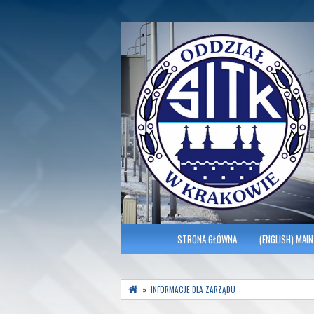
Polish Association of Engineers & Tec
SITK RP Oddział 
MENU GŁÓWNE
STRONA GŁÓWNA
(ENGLISH) MAIN
»
INFORMACJE DLA ZARZĄDU