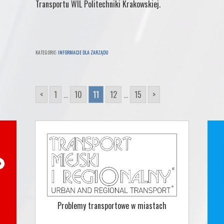
Transportu WIL Politechniki Krakowskiej.
KATEGORIE:
INFORMACJE DLA ZARZĄDU
<
1
...
10
11
12
...
15
>
Problemy transportowe w miastach