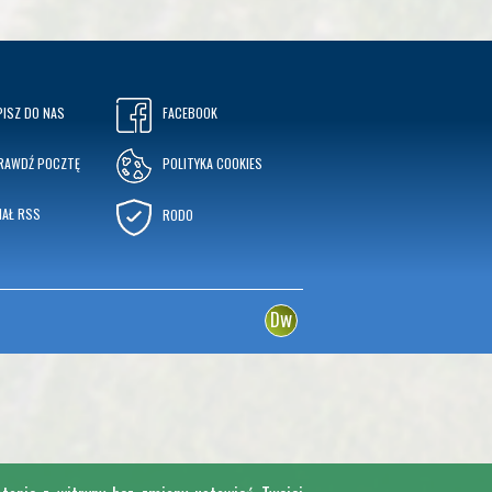
PISZ DO NAS
FACEBOOK
RAWDŹ POCZTĘ
POLITYKA COOKIES
NAŁ RSS
RODO
w
D