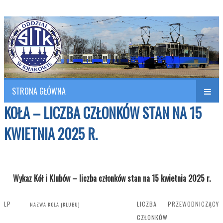
Polish Association of Engineers & Technicians of Transportation
SITK RP Oddział w KRAKOWIE
STRONA GŁÓWNA
KOŁA – LICZBA CZŁONKÓW STAN NA 15
KWIETNIA 2025 R.
Wykaz Kół i Klubów – liczba członków stan na 15 kwietnia 2025 r.
LP
LICZBA
PRZEWODNICZĄCY
NAZWA KOŁA (KLUBU)
CZŁONKÓW