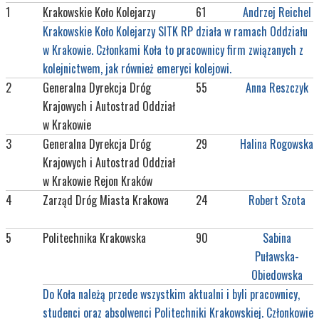
1
Krakowskie Koło Kolejarzy
61
Andrzej Reichel
Krakowskie Koło Kolejarzy SITK RP działa w ramach Oddziału
w Krakowie. Członkami Koła to pracownicy firm związanych z
kolejnictwem, jak również emeryci kolejowi.
2
Generalna Dyrekcja Dróg
55
Anna Reszczyk
Krajowych i Autostrad Oddział
w Krakowie
3
Generalna Dyrekcja Dróg
29
H
alina Rogowska
Krajowych i Autostrad Oddział
w Krakowie Rejon Kraków
4
Zarząd Dróg Miasta Krakowa
24
Robert Szota
5
Politechnika Krakowska
90
S
abina
Puławska-
Obiedowska
Do Koła należą przede wszystkim aktualni i byli pracownicy,
studenci oraz absolwenci Politechniki Krakowskiej. Członkowie