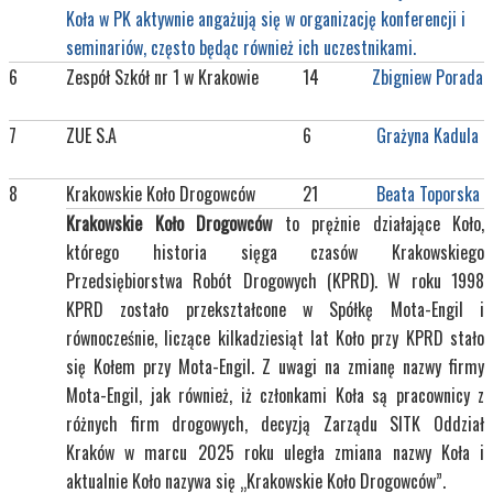
Koła w PK aktywnie angażują się w organizację konferencji i
seminariów, często będąc również ich uczestnikami.
6
Zespół Szkół nr 1 w Krakowie
14
Zbigniew Porada
7
ZUE S.A
6
Grażyna Kadula
8
Krakowskie Koło Drogowców
21
Beata Toporska
Krakowskie Koło Drogowców
to prężnie działające Koło,
którego historia sięga czasów Krakowskiego
Przedsiębiorstwa Robót Drogowych (KPRD). W roku 1998
KPRD zostało przekształcone w Spółkę Mota-Engil i
równocześnie, liczące kilkadziesiąt lat Koło przy KPRD stało
się Kołem przy Mota-Engil.
Z uwagi na zmianę nazwy firmy
Mota-Engil, jak również, iż członkami Koła są pracownicy z
różnych firm drogowych, decyzją Zarządu SITK Oddział
Kraków w marcu 2025 roku uległa zmiana nazwy Koła i
aktualnie Koło nazywa się „Krakowskie Koło Drogowców”.