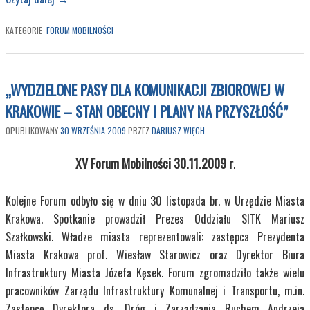
KATEGORIE:
FORUM MOBILNOŚCI
„WYDZIELONE PASY DLA KOMUNIKACJI ZBIOROWEJ W
KRAKOWIE – STAN OBECNY I PLANY NA PRZYSZŁOŚĆ”
OPUBLIKOWANY
30 WRZEŚNIA 2009
PRZEZ
DARIUSZ WIĘCH
XV Forum Mobilności 30.11.2009 r
.
Kolejne Forum odbyło się w dniu 30 listopada br. w Urzędzie Miasta
Krakowa. Spotkanie prowadził Prezes Oddziału SITK Mariusz
Szałkowski. Władze miasta reprezentowali: zastępca Prezydenta
Miasta Krakowa prof. Wiesław Starowicz oraz Dyrektor Biura
Infrastruktury Miasta Józefa Kęsek. Forum zgromadziło także wielu
pracowników Zarządu Infrastruktury Komunalnej i Transportu, m.in.
Zastępcę Dyrektora ds. Dróg i Zarządzania Ruchem Andrzeja