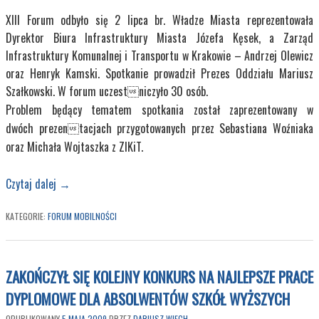
XIII Forum odbyło się 2 lipca br. Władze Miasta reprezentowała
Dyrektor Biura Infrastruktury Miasta Józefa Kęsek, a Zarząd
Infrastruktury Komunalnej i Transportu w Krakowie – Andrzej Olewicz
oraz Henryk Kamski. Spotkanie prowadził Prezes Oddziału Mariusz
Szałkowski. W forum uczestniczyło 30 osób.
Problem będący tematem spotkania został zaprezentowany w
dwóch prezentacjach przygotowanych przez Sebastiana Woźniaka
oraz Michała Wojtaszka z ZIKiT.
Czytaj dalej
→
KATEGORIE:
FORUM MOBILNOŚCI
ZAKOŃCZYŁ SIĘ KOLEJNY KONKURS NA NAJLEPSZE PRACE
DYPLOMOWE DLA ABSOLWENTÓW SZKÓŁ WYŻSZYCH
OPUBLIKOWANY
5 MAJA 2009
PRZEZ
DARIUSZ WIĘCH