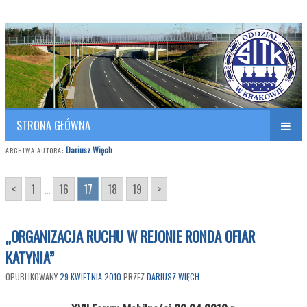
Polish Association of Engineers & Technicians of Transportation
SITK RP Oddział w KRAKOWIE
STRONA GŁÓWNA
Dariusz Więch
ARCHIWA AUTORA:
<
1
...
16
17
18
19
>
„ORGANIZACJA RUCHU W REJONIE RONDA OFIAR
KATYNIA”
OPUBLIKOWANY
29 KWIETNIA 2010
PRZEZ
DARIUSZ WIĘCH