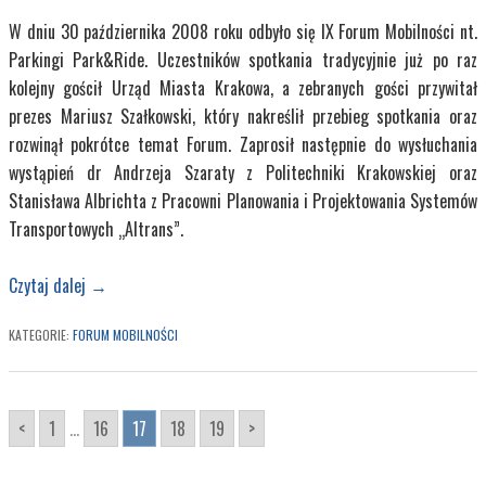
W dniu 30 października 2008 roku odbyło się IX Forum Mobilności nt.
Parkingi Park&Ride. Uczestników spotkania tradycyjnie już po raz
kolejny gościł Urząd Miasta Krakowa, a zebranych gości przywitał
prezes Mariusz Szałkowski, który nakreślił przebieg spotkania oraz
rozwinął pokrótce temat Forum. Zaprosił następnie do wysłuchania
wystąpień dr Andrzeja Szaraty z Politechniki Krakowskiej oraz
Stanisława Albrichta z Pracowni Planowania i Projektowania Systemów
Transportowych „Altrans”.
Czytaj dalej
→
KATEGORIE:
FORUM MOBILNOŚCI
<
1
...
16
17
18
19
>