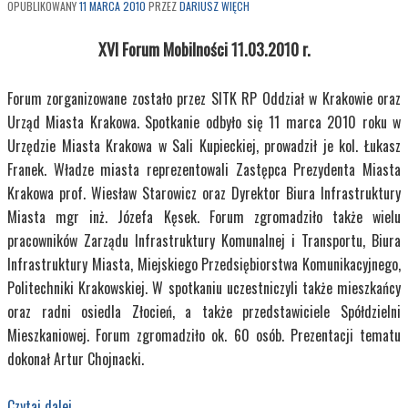
OPUBLIKOWANY
11 MARCA 2010
PRZEZ
DARIUSZ WIĘCH
XVI Forum Mobilności 11.03.2010 r.
Forum zorganizowane zostało przez SITK RP Oddział w Krakowie oraz
Urząd Miasta Krakowa. Spotkanie odbyło się 11 marca 2010 roku w
Urzędzie Miasta Krakowa w Sali Kupieckiej, prowadził je kol. Łukasz
Franek. Władze miasta reprezentowali Zastępca Prezydenta Miasta
Krakowa prof. Wiesław Starowicz oraz Dyrektor Biura Infrastruktury
Miasta mgr inż. Józefa Kęsek. Forum zgromadziło także wielu
pracowników Zarządu Infrastruktury Komu­nalnej i Transportu, Biura
Infrastruktury Miasta, Miejskiego Przedsiębiorstwa Komunikacyjnego,
Politechniki Krakowskiej. W spotkaniu uczestniczyli także mieszkańcy
oraz radni osiedla Złocień, a także przedstawiciele Spółdzielni
Mieszkaniowej. Forum zgromadziło ok. 60 osób. Prezentacji tematu
dokonał Artur Chojnacki.
Czytaj dalej
→