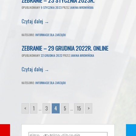
ZEBRANIE – 23 STYCZNIA 2023R.
OPUBLIKOWANY
9 STYCZNIA 2023
PRZEZ
JANINA MROWIŃSKA
Czytaj dalej
→
KATEGORIE:
INFORMACJE DLA ZARZĄDU
ZEBRANIE – 29 GRUDNIA 2022R. ONLINE
OPUBLIKOWANY
22 GRUDNIA 2022
PRZEZ
JANINA MROWIŃSKA
Czytaj dalej
→
KATEGORIE:
INFORMACJE DLA ZARZĄDU
<
1
...
3
4
5
...
15
>