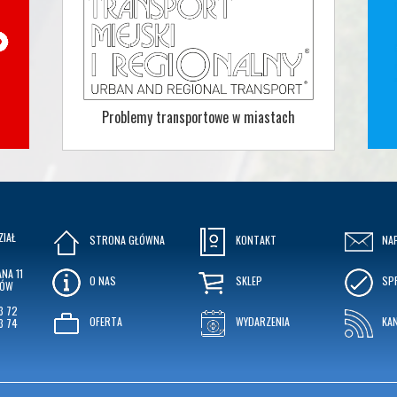
Problemy transportowe w miastach
ZIAŁ
STRONA GŁÓWNA
KONTAKT
NA
NA 11
O NAS
SKLEP
SP
KÓW
3 72
OFERTA
WYDARZENIA
KA
3 74