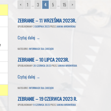
<
1
...
3
4
5
...
15
>
ZEBRANIE – 11 WRZEŚNIA 2023R.
OPUBLIKOWANY
3 SIERPNIA 2023
PRZEZ
JANINA MROWIŃSKA
Czytaj dalej
→
e
KATEGORIE:
INFORMACJE DLA ZARZĄDU
ZEBRANIE – 10 LIPCA 2023R.
OPUBLIKOWANY
20 CZERWCA 2023
PRZEZ
JANINA MROWIŃSKA
Czytaj dalej
→
KATEGORIE:
INFORMACJE DLA ZARZĄDU
ZEBRANIE – 19 CZERWCA 2023 R.
OPUBLIKOWANY
9 CZERWCA 2023
PRZEZ
JANINA MROWIŃSKA