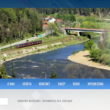
hnicians of Transportation
w KRAKOWIE
O NAS
OFERTA
KONTAKT
SKLEP
RODO
WYDARZENIA
ARCHIWA KATEGORII:
INFORMACJE DLA ZARZĄDU