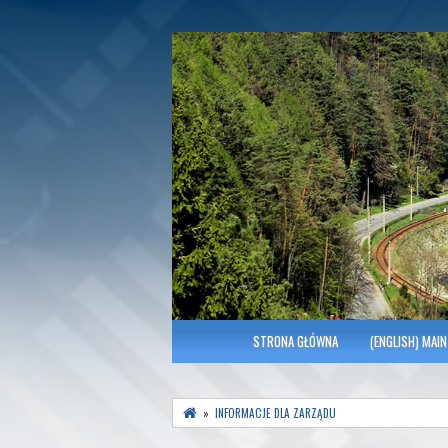
Polish Association of Engineers & Tec
SITK RP Oddział 
MENU GŁÓWNE
STRONA GŁÓWNA
(ENGLISH) MAIN
»
INFORMACJE DLA ZARZĄDU