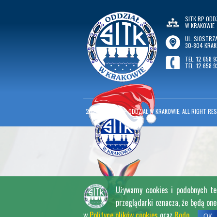
SITK RP ODD
W KRAKOWIE
UL. SIOSTRZA
30-804 KRA
TEL. 12 658 9
TEL. 12 658 9
2026
©
SITK RP ODDZIAŁ W KRAKOWIE, ALL RIGHT RES
Używamy cookies i podobnych tech
przeglądarki oznacza, że będą on
w
Polityce plików cookies
oraz
Rodo
.
OK