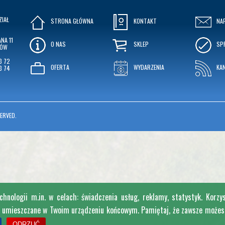
ZIAŁ
STRONA GŁÓWNA
KONTAKT
NA
NA 11
O NAS
SKLEP
SP
KÓW
3 72
OFERTA
WYDARZENIA
KA
3 74
ERVED.
nologii m.in. w celach: świadczenia usług, reklamy, statystyk. Korzy
e umieszczane w Twoim urządzeniu końcowym. Pamiętaj, że zawsze możesz 
ODRZUĆ