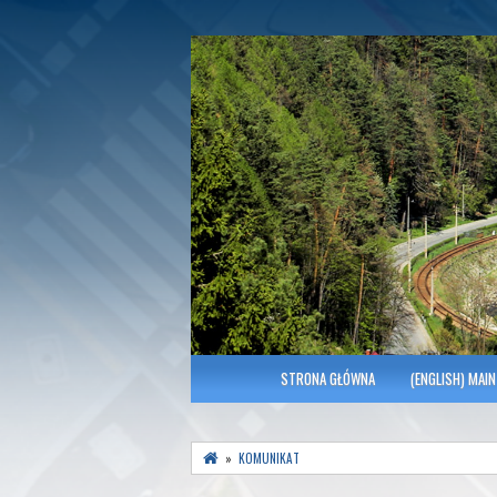
Polish Association of Engineers & Tec
SITK RP Oddział 
MENU GŁÓWNE
STRONA GŁÓWNA
(ENGLISH) MAIN
»
KOMUNIKAT