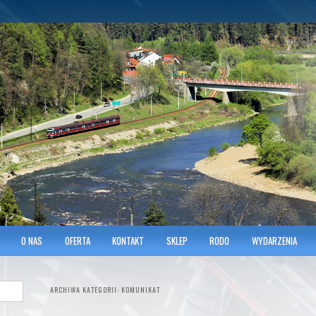
hnicians of Transportation
w KRAKOWIE
O NAS
OFERTA
KONTAKT
SKLEP
RODO
WYDARZENIA
ARCHIWA KATEGORII:
KOMUNIKAT