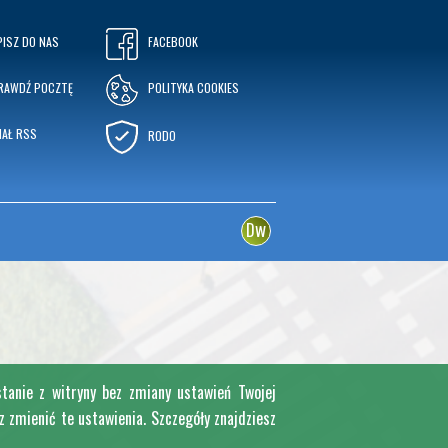
PISZ DO NAS
FACEBOOK
RAWDŹ POCZTĘ
POLITYKA COOKIES
NAŁ RSS
RODO
w
D
stanie z witryny bez zmiany ustawień Twojej
zmienić te ustawienia. Szczegóły znajdziesz