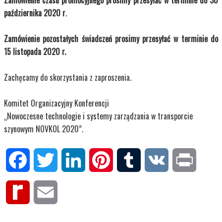
Zamówienie czasu promocyjnego prosimy przesyłać w terminie do 30
października 2020 r
.
Zamówienie pozostałych świadczeń prosimy przesyłać w terminie do
15 listopada 2020 r.
Zachęcamy do skorzystania z zaproszenia.
Komitet Organizacyjny Konferencji
„Nowoczesne technologie i systemy zarządzania w transporcie
szynowym NOVKOL 2020”.
Facebook
Twitter
LinkedIn
Pinterest
Tumblr
VK
Print
Rediff
Email
MyPage