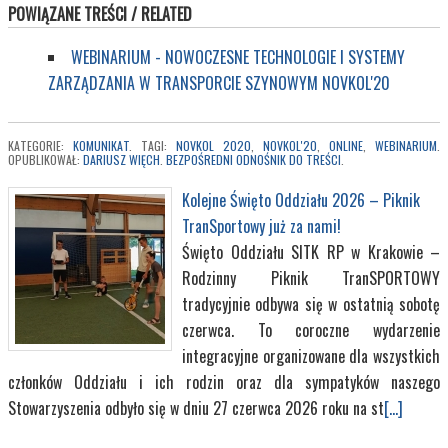
POWIĄZANE TREŚCI / RELATED
WEBINARIUM - NOWOCZESNE TECHNOLOGIE I SYSTEMY
ZARZĄDZANIA W TRANSPORCIE SZYNOWYM NOVKOL'20
KATEGORIE:
KOMUNIKAT
. TAGI:
NOVKOL 2020
,
NOVKOL'20
,
ONLINE
,
WEBINARIUM
.
OPUBLIKOWAŁ:
DARIUSZ WIĘCH
.
BEZPOŚREDNI ODNOŚNIK DO TREŚCI
.
Kolejne Święto Oddziału 2026 – Piknik
TranSportowy już za nami!
Święto Oddziału SITK RP w Krakowie –
Rodzinny Piknik TranSPORTOWY
tradycyjnie odbywa się w ostatnią sobotę
czerwca. To coroczne wydarzenie
integracyjne organizowane dla wszystkich
członków Oddziału i ich rodzin oraz dla sympatyków naszego
Stowarzyszenia odbyło się w dniu 27 czerwca 2026 roku na st
[...]