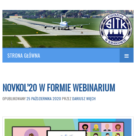
Polish Association of Engineers & Technicians of Transportation
SITK RP Oddział w KRAKOWIE
STRONA GŁÓWNA
Naw
w
NOVKOL’20 W FORMIE WEBINARIUM
OPUBLIKOWANY
25 PAŹDZIERNIKA 2020
PRZEZ
DARIUSZ WIĘCH