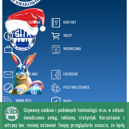
STRONA GŁÓWNA
KONTAKT
O NAS
SKLEP
OFERTA
WYDARZENIA
NAPISZ DO NAS
FACEBOOK
SPRAWDŹ POCZTĘ
POLITYKA COOKIES
KANAŁ RSS
RODO
Używamy cookies i podobnych technologii m.in. w celach:
świadczenia usług, reklamy, statystyk. Korzystanie z
witryny bez zmiany ustawień Twojej przeglądarki oznacza, że będą