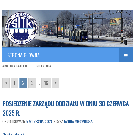
Polish Association of Engineers & Technicians of Transportation
SITK RP Oddział w KRAKOWIE
STRONA GŁÓWNA
ARCHIWA KATEGORII:
POSIEDZENIA
<
1
2
3
...
16
>
POSIEDZENIE ZARZĄDU ODDZIAŁU W DNIU 30 CZERWCA
2025 R.
OPUBLIKOWANY
5 WRZEŚNIA 2025
PRZEZ
JANINA MROWIŃSKA