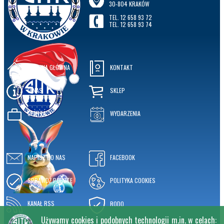
30-804 KRAKÓW
TEL. 12 658 93 72
TEL. 12 658 93 74
STRONA GŁÓWNA
KONTAKT
O NAS
SKLEP
OFERTA
WYDARZENIA
NAPISZ DO NAS
FACEBOOK
SPRAWDŹ POCZTĘ
POLITYKA COOKIES
KANAŁ RSS
RODO
Używamy cookies i podobnych technologii m.in. w celach: