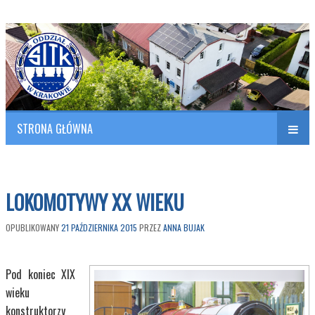
Polish Association of Engineers & Technicians of Transportation
SITK RP Oddział w KRAKOWIE
STRONA GŁÓWNA
Naw
w
LOKOMOTYWY XX WIEKU
OPUBLIKOWANY
21 PAŹDZIERNIKA 2015
PRZEZ
ANNA BUJAK
Pod koniec XIX
wieku
konstruktorzy