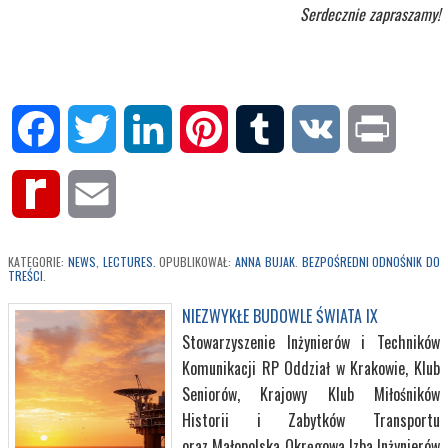
Serdecznie zapraszamy!
Facebook
Twitter
LinkedIn
Pinterest
Tumblr
VK
Print
Rediff
Email
MyPage
KATEGORIE:
NEWS
,
LECTURES
. OPUBLIKOWAŁ:
ANNA BUJAK
.
BEZPOŚREDNI ODNOŚNIK DO
TREŚCI
.
NIEZWYKŁE BUDOWLE ŚWIATA IX
Stowarzyszenie Inżynierów i Techników
Komunikacji RP Oddział w Krakowie, Klub
Seniorów, Krajowy Klub Miłośników
Historii i Zabytków Transportu
oraz Małopolska Okręgowa Izba Inżynierów