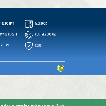
PISZ DO NAS
FACEBOOK
RAWDŹ POCZTĘ
POLITYKA COOKIES
NAŁ RSS
RODO
w
D