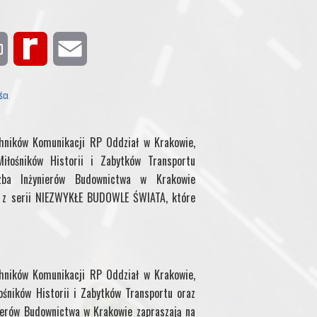
P
R
E
r
e
m
ŚCI
.
i
d
a
chników Komunikacji RP Oddział w Krakowie,
n
i
i
iłośników Historii i Zabytków Transportu
zba Inżynierów Budownictwa w Krakowie
t
f
l
e z serii NIEZWYKŁE BUDOWLE ŚWIATA, które
f
M
chników Komunikacji RP Oddział w Krakowie,
y
ośników Historii i Zabytków Transportu oraz
ierów Budownictwa w Krakowie zapraszają na