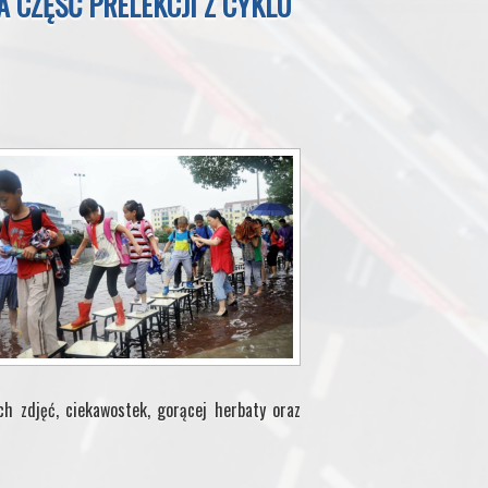
A CZĘŚĆ PRELEKCJI Z CYKLU
ch zdjęć, ciekawostek, gorącej herbaty oraz