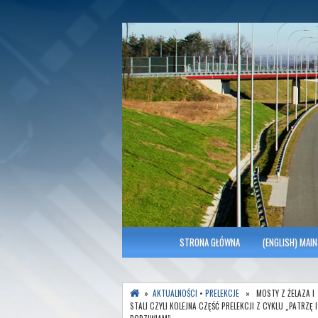
Polish Association of Engineers & Tec
SITK RP Oddział 
MENU GŁÓWNE
STRONA GŁÓWNA
(ENGLISH) MAIN
»
AKTUALNOŚCI
•
PRELEKCJE
» MOSTY Z ŻELAZA I
STALI CZYLI KOLEJNA CZĘŚĆ PRELEKCJI Z CYKLU „PATRZĘ I