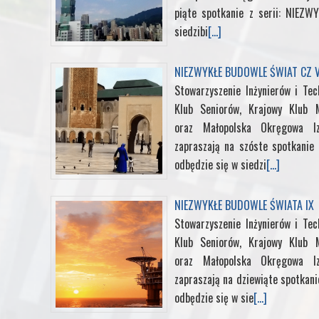
t
piąte spotkanie z serii: NIEZ
siedzibi
[...]
NIEZWYKŁE BUDOWLE ŚWIAT CZ V
Stowarzyszenie Inżynierów i Te
Klub Seniorów, Krajowy Klub M
oraz Małopolska Okręgowa I
zapraszają na szóste spotkanie
odbędzie się w siedzi
[...]
NIEZWYKŁE BUDOWLE ŚWIATA IX
Stowarzyszenie Inżynierów i Te
Klub Seniorów, Krajowy Klub M
oraz Małopolska Okręgowa I
zapraszają na dziewiąte spotkan
odbędzie się w sie
[...]