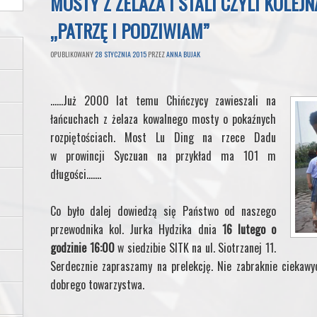
MOSTY Z ŻELAZA I STALI CZYLI KOLEJN
„PATRZĘ I PODZIWIAM”
OPUBLIKOWANY
28 STYCZNIA 2015
PRZEZ
ANNA BUJAK
……Już 2000 lat temu Chińczycy zawieszali na
łańcuchach z żelaza kowalnego mosty o pokaźnych
rozpiętościach. Most Lu Ding na rzece Dadu
w prowincji Syczuan na przykład ma 101 m
długości…….
Co było dalej dowiedzą się Państwo od naszego
przewodnika kol. Jurka Hydzika dnia
16 lutego o
godzinie 16:00
w siedzibie SITK na ul. Siotrzanej 11.
Serdecznie zapraszamy na prelekcję. Nie zabraknie ciekawy
dobrego towarzystwa.