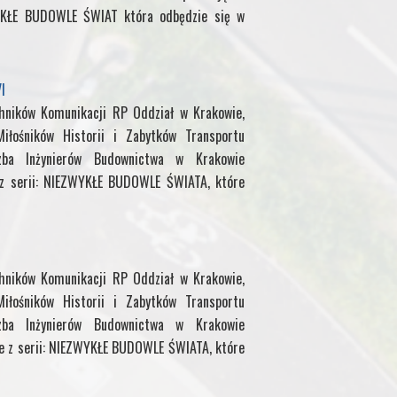
P
WYKŁE BUDOWLE ŚWIAT która odbędzie się w
a
I
g
chników Komunikacji RP Oddział w Krakowie,
e
iłośników Historii i Zabytków Transportu
zba Inżynierów Budownictwa w Krakowie
 z serii: NIEZWYKŁE BUDOWLE ŚWIATA, które
chników Komunikacji RP Oddział w Krakowie,
iłośników Historii i Zabytków Transportu
zba Inżynierów Budownictwa w Krakowie
ie z serii: NIEZWYKŁE BUDOWLE ŚWIATA, które