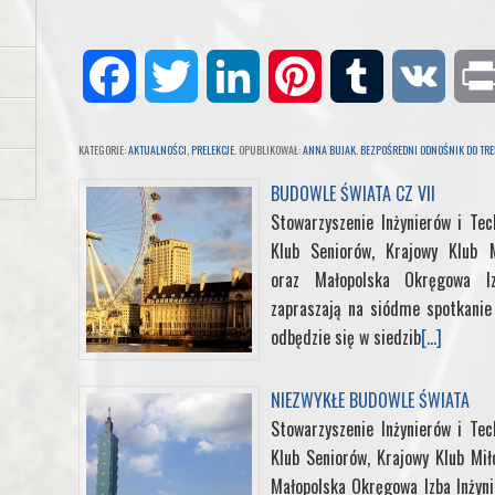
F
T
L
P
T
V
a
w
i
i
u
K
KATEGORIE:
AKTUALNOŚCI
,
PRELEKCJE
. OPUBLIKOWAŁ:
ANNA BUJAK
.
BEZPOŚREDNI ODNOŚNIK DO TRE
c
i
n
n
m
BUDOWLE ŚWIATA CZ VII
Stowarzyszenie Inżynierów i Te
e
t
k
t
b
Klub Seniorów, Krajowy Klub M
oraz Małopolska Okręgowa I
b
t
e
e
l
zapraszają na siódme spotkani
odbędzie się w siedzib
[...]
o
e
d
r
r
o
r
I
e
NIEZWYKŁE BUDOWLE ŚWIATA
Stowarzyszenie Inżynierów i Te
k
n
s
Klub Seniorów, Krajowy Klub Mił
Małopolska Okręgowa Izba Inżyn