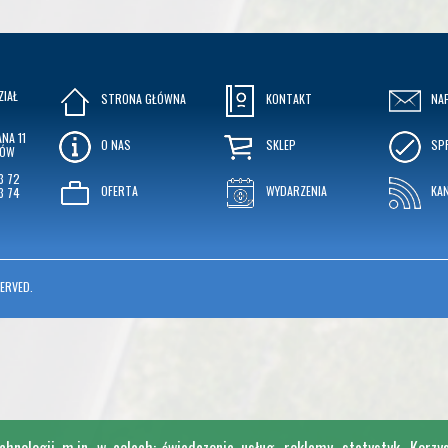
ZIAŁ
STRONA GŁÓWNA
KONTAKT
NA
NA 11
O NAS
SKLEP
SP
KÓW
3 72
OFERTA
WYDARZENIA
KA
3 74
ERVED.