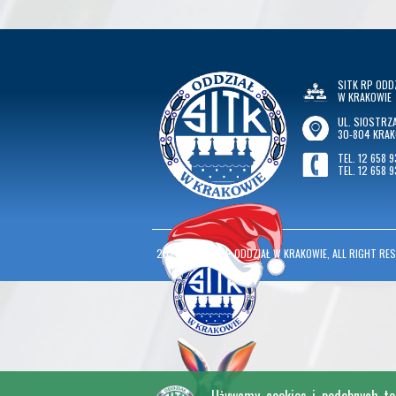
SITK RP ODD
W KRAKOWIE
UL. SIOSTRZA
30-804 KRA
TEL. 12 658 9
TEL. 12 658 9
2026
©
SITK RP ODDZIAŁ W KRAKOWIE, ALL RIGHT RES